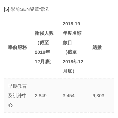
[5]
學前SEN兒童情況
2018-19
輪候人數
年度名額
（截至
數目
學前服務
總數
2018
年
（截至
12
月底）
2018
年
12
月底）
早期教育
及訓練中
2,849
3,454
6,303
心