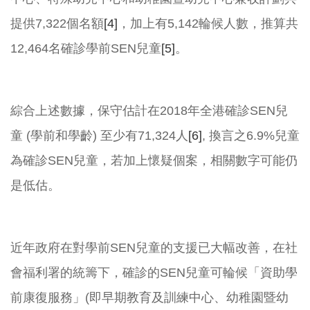
提供7,322個名額
[4]
，加上有5,142輪候人數，推算共
12,464名確診學前SEN兒童
[5]
。
綜合上述數據，保守估計在2018年全港確診SEN兒
童 (學前和學齡) 至少有71,324人
[6]
, 換言之6.9%兒童
為確診SEN兒童，若加上懷疑個案，相關數字可能仍
是低估。
近年政府在對學前SEN兒童的支援已大幅改善，在社
會福利署的統籌下，確診的SEN兒童可輪候「資助學
前康復服務」(即早期教育及訓練中心、幼稚園暨幼