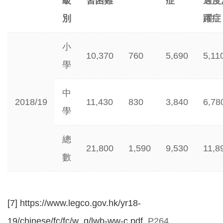
級
習困難
症
過度
別
躍症
小
10,370
760
5,690
5,11
學
中
2018/19
11,430
830
3,840
6,78
學
總
21,800
1,590
9,530
11,8
數
[7]
https://www.legco.gov.hk/yr18-
19/chinese/fc/fc/w_q/lwb-ww-c.pdf
P264