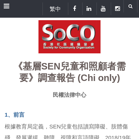
Menu
繁中
《基層SEN兒童和照顧者需
要》調查報告 (Chi only)
民權法律中心
1
、前言
根據教育局定義，SEN兒童包括讀寫障礙、肢體傷
殘、發展遲緩、聽障、視障和言語障礙，2018/19年