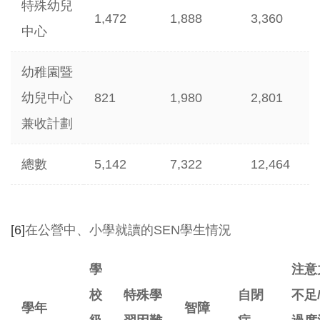
特殊幼兒
1,472
1,888
3,360
中心
幼稚園暨
幼兒中心
821
1,980
2,801
兼收計劃
總數
5,142
7,322
12,464
[6]
在公營中、小學就讀的SEN學生情況
學
注意
校
特殊學
自閉
不足
學年
智障