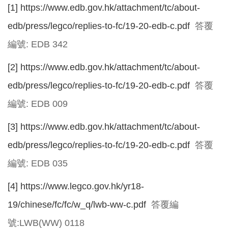
[1]
https://www.edb.gov.hk/attachment/tc/about-
edb/press/legco/replies-to-fc/19-20-edb-c.pdf
答覆
編號: EDB 342
[2]
https://www.edb.gov.hk/attachment/tc/about-
edb/press/legco/replies-to-fc/19-20-edb-c.pdf
答覆
編號: EDB 009
[3]
https://www.edb.gov.hk/attachment/tc/about-
edb/press/legco/replies-to-fc/19-20-edb-c.pdf
答覆
編號: EDB 035
[4]
https://www.legco.gov.hk/yr18-
19/chinese/fc/fc/w_q/lwb-ww-c.pdf
答覆編
號:LWB(WW) 0118