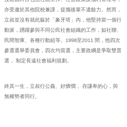
亦受邀於其他院校兼課，提攜後輩不遺餘力。然而，
立叔並沒有就此躲於「象牙塔」內，他堅持當一個行
動派，踴躍參與不同公民社會組織的工作，如社聯、
民間智庫、各種行動組等。1998至2011 間，他四次
參選選舉委員會，四次均當選，主要政綱是爭取雙普
選， 制定長遠社會福利規劃。
終其一生，立叔行公義、好憐憫， 存謙卑的心，與
無權勢者同行。