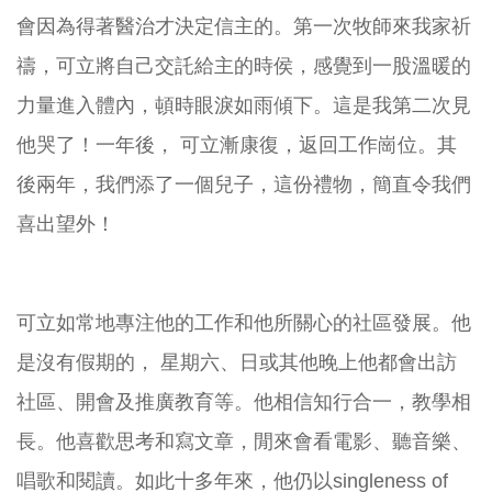
會因為得著醫治才決定信主的。第一次牧師來我家祈
禱，可立將自己交託給主的時侯，感覺到一股溫暖的
力量進入體內，頓時眼淚如雨傾下。這是我第二次見
他哭了！一年後， 可立漸康復，返回工作崗位。其
後兩年，我們添了一個兒子，這份禮物，簡直令我們
喜出望外！
可立如常地專注他的工作和他所關心的社區發展。他
是沒有假期的， 星期六、日或其他晚上他都會出訪
社區、開會及推廣教育等。他相信知行合一，教學相
長。他喜歡思考和寫文章，閒來會看電影、聽音樂、
唱歌和閱讀。如此十多年來，他仍以singleness of