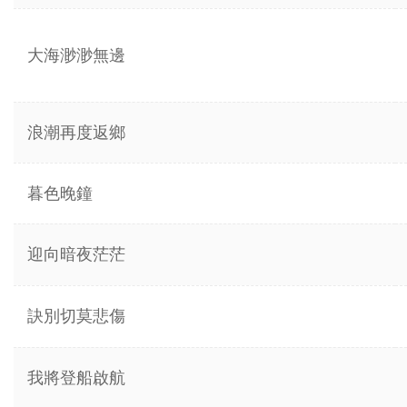
大海渺渺無邊
浪潮再度返鄉
暮色晚鐘
迎向暗夜茫茫
訣別切莫悲傷
我將登船啟航