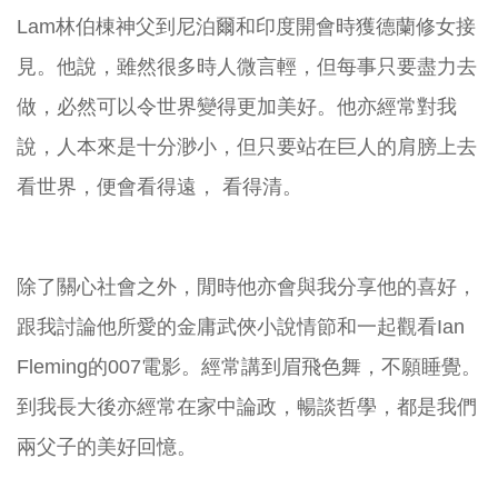
Lam林伯棟神父到尼泊爾和印度開會時獲德蘭修女接
見。他說，雖然很多時人微言輕，但每事只要盡力去
做，必然可以令世界變得更加美好。他亦經常對我
說，人本來是十分渺小，但只要站在巨人的肩膀上去
看世界，便會看得遠， 看得清。
除了關心社會之外，閒時他亦會與我分享他的喜好，
跟我討論他所愛的金庸武俠小說情節和一起觀看Ian
Fleming的007電影。經常講到眉飛色舞，不願睡覺。
到我長大後亦經常在家中論政，暢談哲學，都是我們
兩父子的美好回憶。