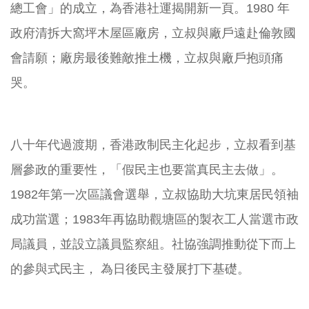
總工會」的成立，為香港社運揭開新一頁。1980 年
政府清拆大窩坪木屋區廠房，立叔與廠戶遠赴倫敦國
會請願；廠房最後難敵推土機，立叔與廠戶抱頭痛
哭。
八十年代過渡期，香港政制民主化起步，立叔看到基
層參政的重要性，「假民主也要當真民主去做」。
1982年第一次區議會選舉，立叔協助大坑東居民領袖
成功當選；1983年再協助觀塘區的製衣工人當選市政
局議員，並設立議員監察組。社協強調推動從下而上
的參與式民主， 為日後民主發展打下基礎。