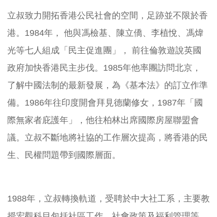
立叔致力開拓香港公民社會的空間，足跡並不限於香
港。1984年， 他與馮檢基、陳立僑、李植悅、馮煒
光等七人組成「民主促進團」， 前往倫敦遊說英國
政府加快香港民主步伐。1985年他率團訪問北京，
了解中國法制的最新發展，為《基本法》的訂立作準
備。1986年往印度開會拜見德蘭修女，1987年「國
際無家者庇護年」，他往柏林出席國際房屋聯盟會
議。立叔不斷地將社協的工作層次提高，將香港的民
生、民權問題帶到國際層面。
1988年，立叔轉換軌道，受聘於中大社工系，主要教
授宏觀科目包括社區工作、社會政策及福利管理等，