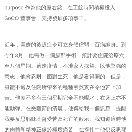
purpose 作為他的座右銘。在工餘時間積極投入
SoCO
董事會，支持發展多項事工。
近年，電療的後遺症令可立身體虛弱，百病纏身。到
今年3月，他需做一個腦部手術，預計要住院治療六
至八個星期。適逢疫情，不准家人探望。以他堅強的
意志，他會忍耐。面對生死，他是看得開的。但是，
身體不適及住院所帶來的種種煎熬實在令他苦上加
苦。他差不多有三個星期完全不能喝水，在床上亦不
能動彈。在受難節的清晨，他傳給我一個訊息：提醒
我要反思耶穌基督受苦及死亡的啟示。我知道這時他
的肉體和精神正處於極度痛苦，在掙扎中他仍反思耶