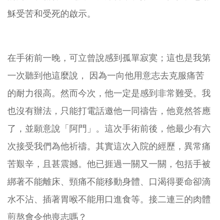
穌受苦和受死的啟示。
在手術前一晚，可立曾說感到孤單寂寞；這也是我第
一次聽到他這麼說， 因為一向他用意志去克服痛苦
的耐力很高。然而今次，他一定是感到非常難受。我
也沒有辦法，只能打電話邀他一同禱告，他竟然答應
了，並願意說「阿門」。這次手術前後，他最少有六
次接受我們為他祈禱。其實這次入院的經歷，異常痛
苦艱辛，且甚震撼。他已捱過一關又一關，包括手被
綁著不能離床、頸痛不能移動身體、口渴得要命卻滴
水不沾、插著胃喉不能用口進食等。接二連三的肉體
煎熬會令他喪志嗎？