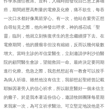
作學系擔任教席。豈料，入職時始發現自己患上鼻咽
癌，期間經歷高劑量的電療及化療，痛不欲生，每吞
一次口水都好像萬箭穿心。有一次，他站在窗旁正想
自尋短見之際，他向神發出呼求，神的感召或「聖
靈」臨到，他就立刻恢復求生的意念繼續撐下去。在
電療期間，他的腫瘤非但沒有縮細，反而以幾何級數
增大。當時主診的岑信棠醫生，立刻邀請伊利沙伯醫
院的顧問醫生會診，望能救回一命。最終決定要同期
進行化療。危急之際，我忽然想起有一教會可以按手
為病人祈禱。雖然他沒有信主，我卻想起聖經曾記載
耶穌因著旁人的信心祈求，所以願意醫好一個未信主
的癱子。於是我本著這份信心，邀請牧師團隊每星期
來我家一次，為可立祈求醫治。可立堅定地說他是不