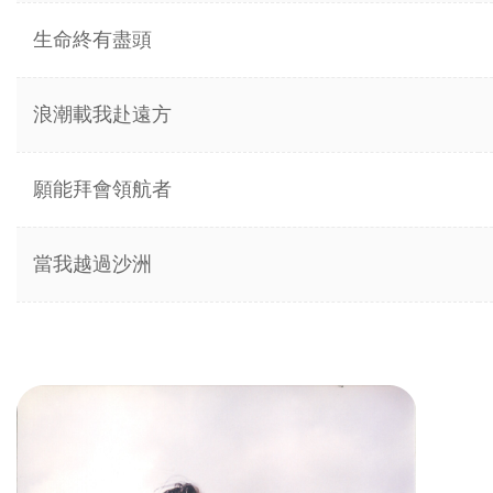
生命終有盡頭
浪潮載我赴遠方
願能拜會領航者
當我越過沙洲