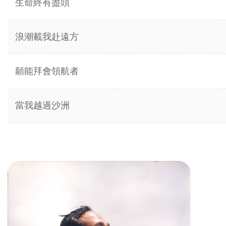
生命終有盡頭
浪潮載我赴遠方
願能拜會領航者
當我越過沙洲