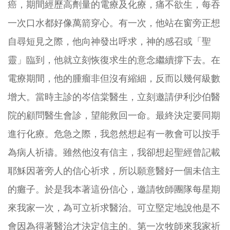
癌，期間經歷高劑量的電療及化療，痛不欲生，每吞
一次口水都好像萬箭穿心。有一次，他站在窗旁正想
自尋短見之際，他向神發出呼求，神的感召或「聖
靈」臨到，他就立刻恢復求生的意念繼續撐下去。在
電療期間，他的腫瘤非但沒有縮細，反而以幾何級數
增大。當時主診的岑信棠醫生，立刻邀請伊利沙伯醫
院的顧問醫生會診，望能救回一命。最終決定要同期
進行化療。危急之際，我忽然想起有一教會可以按手
為病人祈禱。雖然他沒有信主，我卻想起聖經曾記載
耶穌因著旁人的信心祈求，所以願意醫好一個未信主
的癱子。於是我本著這份信心，邀請牧師團隊每星期
來我家一次，為可立祈求醫治。可立堅定地說他是不
會因為得著醫治才決定信主的。第一次牧師來我家祈