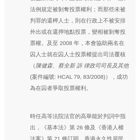
法例規定被剝奪投票權利；而那些未被
判罪的還柙人士，則在行政上不被安排
外出或在還押地點投票，變相被剝奪投
票權。及至 2008 年，本會協助兩名在
囚人士就在囚人士投票權提出司法覆核
（
陳健森、蔡全新 訴 律政司司長及其他
(案件編號: HCAL 79, 83/2008)），成功
為在囚者爭取投票權利。
時任高等法院法官的高舉能於判詞中指
出，《基本法》第 26 條及《香港人權
法案》第 21 條訂明，香港永久性居民