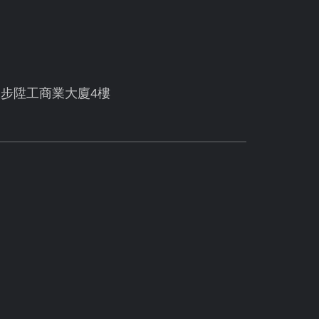
號步陞工商業大廈4樓