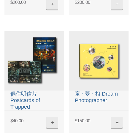
$
200.00
$
200.00
+
+
侷住明信片
童 · 夢 · 相 Dream
Postcards of
Photographer
Trapped
$
40.00
$
150.00
+
+