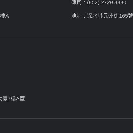
傳真：(852) 2729 3330
樓A
地址：深水埗元州街165
大廈7樓A室