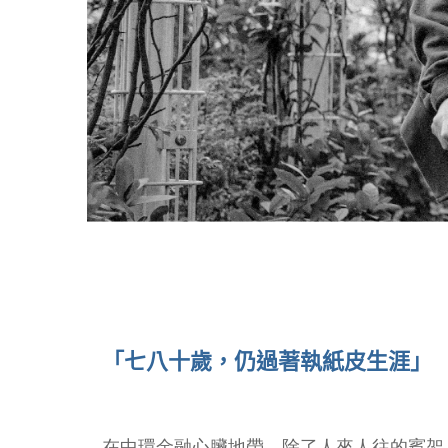
「七八十歲，仍過著執紙皮生涯」
在中環金融心臟地帶，除了人來人往的賓架