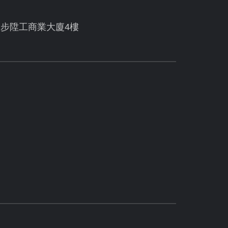
號步陞工商業大廈4樓