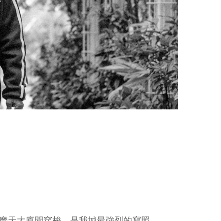
麾天大廈間穿梭，是我城最強烈的寫照。