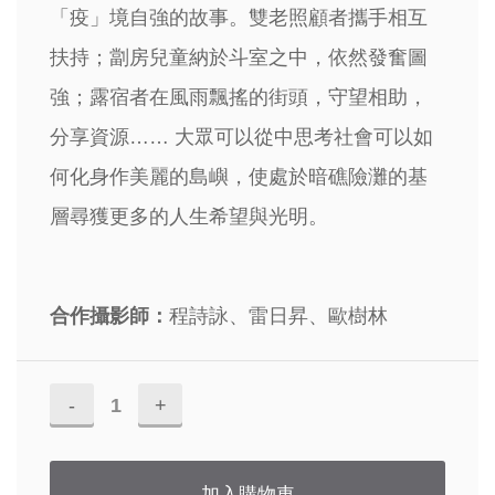
「疫」境自強的故事。雙老照顧者攜手相互
扶持；劏房兒童納於斗室之中，依然發奮圖
強；露宿者在風雨飄搖的街頭，守望相助，
分享資源…… 大眾可以從中思考社會可以如
何化身作美麗的島嶼，使處於暗礁險灘的基
層尋獲更多的人生希望與光明。
合作攝影師：
程詩詠、雷日昇、歐樹林
《疫
情‧
逆
加入購物車