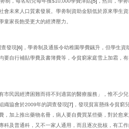
劵制，每名幼兒每年獲$10,000學費津貼
[5]
，然而，學劵
社會未來人口質素發展。學劵制資助金額低於原來學生資
學童家長飽受更大的經濟壓力。
調查發現
[6]
，學劵制及通脹令幼稚園學費飊升，但學生資
均要自行補貼學費及書簿費等，令貧窮家庭雪上加霜，有
有市民因經濟困難而得不到適當的醫療服務」，惟不少兒
織協會於2009年的調查發現
[7]
，發現貧富懸殊令貧窮
費，加上推出藥物名冊，病人要自費買某些藥，對於愈來
專科及普通科，又不一家人通用，而且逐次批核，有工作