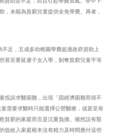
制資助並不足，而且引起學費加風。令中下
助，未能為貧窮兒童提供全免學費。再者，
助不足，五成多幼稚園學費超過政府資助上
些甚至要延遲子女入學，剝奪貧窮兒童平等
童投訴求醫困難，出現「因經濟困難而得不
兒童需要求醫時只能選擇公營醫療，或甚至有
愈貧窮的家庭而言是沉重負擔。雖然設有豁
的低收入家庭根本沒有精力及時間應付這些