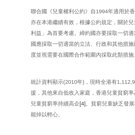
聯合國《兒童權利公約》自1994年適用
亦在本港繼續有效，根據公約規定，關於兒
利益」為首要考慮。締約國亦要採取一切適
國應採取一切適當的立法、行政和其他措施
度並視需要在國際合作範圍內採取此類措施
統計資料顯示(2010年)，現時全港有1,112
援，其他來自低收入家庭，香港兒童貧窮率高達
兒童貧窮率持續高企
[4]
。貧窮兒童缺乏發展
能掉以輕心。