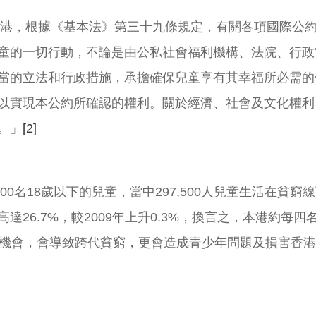
於香港，根據《基本法》第三十九條規定，有關各項國際公
童的一切行動，不論是由公私社會福利機構、法院、行政
當的立法和行政措施，承擔確保兒童享有其幸福所必需的
以實現本公約所確認的權利。關於經濟、社會及文化權利
。」
[2]
,900名18歲以下的兒童，當中297,500人兒童生活在貧窮線下
26.7%，較2009年上升0.3%，換言之，本港約每
機會，會導致跨代貧窮，更會造成青少年問題及損害香港