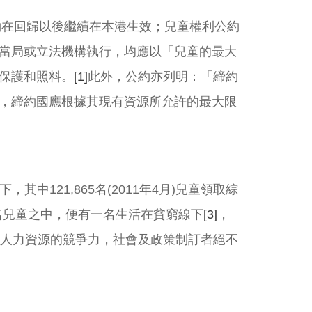
約在回歸以後繼續在本港生效；兒童權利公約
當局或立法機構執行，均應以「兒童的最大
保護和照料。
[1]
此外，公約亦列明：「締約
，締約國應根據其現有資源所允許的最大限
，其中121,865名(2011年4月)兒童領取綜
四名兒童之中，便有一名生活在貧窮線下
[3]
，
人力資源的競爭力，社會及政策制訂者絕不