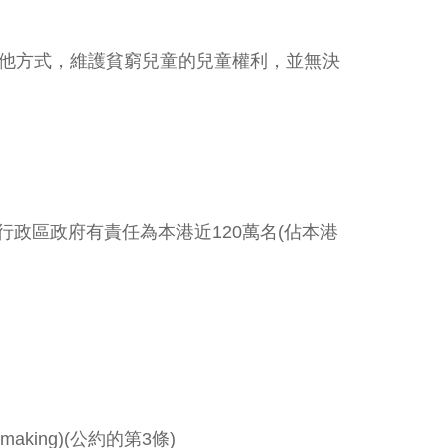
他方式，維護貧窮兒童的兒童權利，並無決
政區政府有責任為本港近120萬名(佔本港
sion-making)(公約的第3條)