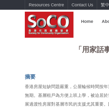
Resources Centre
Contact Us
繁
Home
Ab
「用家話事」
摘
要
香港房屋短缺問題嚴重，公屋輪候時間按年
無期。基層租戶為方便上班上學，被迫居於
展過渡性房屋對基層市民的支援尤其重要。因