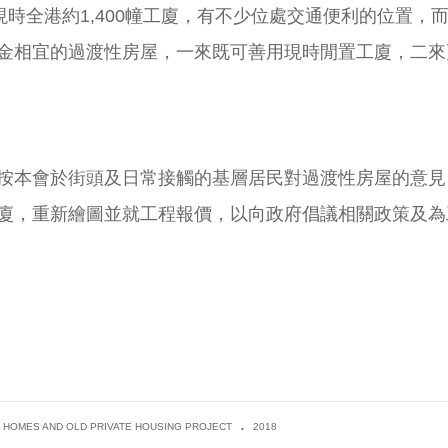
現時全港約1,400幢工廈，有不少位處交通便利的位置
金相宜的過渡性房屋，一來既可善用現時閒置工廈，二來
按本會於街頭及日常接觸的基層居民對過渡性房屋的意見
廈，重新繪圖並就工程報價，以向政府倡議相關政策及為
.
 HOMES AND OLD PRIVATE HOUSING PROJECT
2018