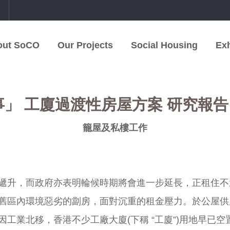
中
out SoCO
Our Projects
Social Housing
Exh
 工廈過渡性房屋方案 研究報告 (Ch
籠屋及私樓工作
遞升，而政府亦表明輪候時期將會進一步延長，正租住不
舊區內環境惡劣的劏房，面對沉重的租金壓力。於公屋供
工業北移，香港不少工廠大廈(下稱 “工廈”)用地早已空