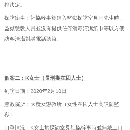
排決定。
探訪衛生：社協幹事於進入監獄探訪室見Ｈ先生時，
監獄懲教人員並沒有提供任何消毒清潔紙巾等以方便
訪客清潔對講電話聽筒。
個案二：
K
女士（長刑期在囚人士）
到訪日期：2020年2月10日
懲教院所：大欖女懲教所（女性在囚人士高設防監
獄）
口罩情況：K女士於探訪室見社協幹事時並無戴上口