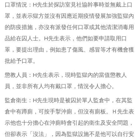
口罩情況：H先生於探訪室見社協幹事時並無戴上口
罩，並表示獄方並沒有因應近期疫情發展加強監獄內
的防疫措施，亦沒有派發任何口罩或其他清潔消毒用
品給在囚人士。H先生表示，他們如要申請取用口
睪，要提出理由，例如患了傷風、感冒等才有機會獲
批給予口罩。
懲教人員：H先生表示，現時監獄內的當值懲教人
員，並非所有人均有戴口罩，情況令人擔心。
監倉衛生：H先生現時是被囚於單人監倉中，在其監
倉中有蹲廁，可按手掣沖廁，但沒有廁板。Ｈ先生表
示他也十分擔心在沖廁時會引起的衛生及安全問題，
但卻表示「沒法」，因為監獄設施不是他可以自行安