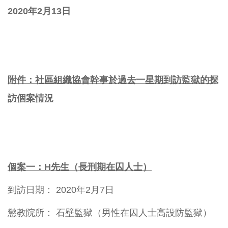
2020
年
2
月
13
日
附件：社區組織協會幹事於過去一星期到訪監獄的探
訪個案情況
個案一：
H
先生（長刑期在囚人士）
到訪日期： 2020年2月7日
懲教院所： 石壁監獄（男性在囚人士高設防監獄）