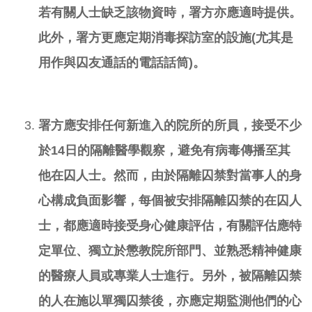
若有關人士缺乏該物資時，署方亦應適時提供。
此外，署方更應定期消毒探訪室的設施
(
尤其是
用作與囚友通話的電話話筒
)
。
署方應安排任何新進入的院所的所員，接受不少
於
14
日的隔離醫學觀察，避免有病毒傳播至其
他在囚人士。然而，由於隔離囚禁對當事人的身
心構成負面影響，每個被安排隔離囚禁的在囚人
士，都應適時接受身心健康評估，有關評估應特
定單位、獨立於懲教院所部門、並熟悉精神健康
的醫療人員或專業人士進行。另外，被隔離囚禁
的人在施以單獨囚禁後，亦應定期監測他們的心