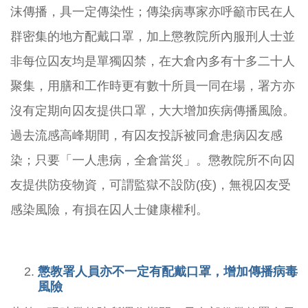
沫傳播，具一定傳染性；傳染病專家亦呼籲市民在人
群密集的地方配戴口罩，加上懲教院所內服刑人士並
非每位囚友均是單獨囚禁，在大倉內多有十多二十人
聚集，用膳和工作時更有數十所員一同在場，署方亦
沒有定期向囚友提供口罩，大大增加疾病傳播風險。
過去流感高峰期間，有囚友投訴被同倉患病囚友感
染；只要「一人患病，全倉當災」。懲教院所不向囚
友提供防疫物資，可謂監獄不設防(疫)，無視囚友受
感染風險，有損在囚人士健康權利。
懲教署人員亦不一定有配戴口罩，增加傳播病毒
風險