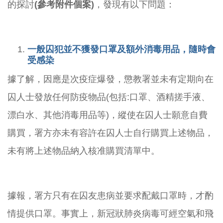
的探討
(
參考附件個案
)
，發現有以下問題：
一般囚犯並不獲發口罩及額外消毒用品，隨時會
受感染
據了解，因應是次疫症爆發，懲教署並未有定期向在
囚人士發放任何防疫物品(包括:口罩、酒精搓手液、
漂白水、其他消毒用品等)，縱使在囚人士願意自費
購買，署方亦未有容許在囚人士自行購買上述物品，
未有將上述物品納入核准購買清單中。
據報，署方只有在囚友患病並要求配戴口罩時，才酌
情提供口罩。事實上，新冠狀肺炎病毒可經空氣和飛