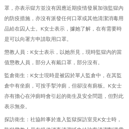
罩，亦表示獄方並沒有因應近期疫情發展加強監獄內
的防疫措施，亦沒有派發任何口罩或其他清潔消毒用
品給在囚人士。K女士表示，據她了解，在有需要時
是可以向署方申請取用口罩。
懲教人員：K女士表示，以她所見，現時監獄內的當
值懲教人員，部分人有戴口罩，部分沒有。
監倉衛生：K女士現時是被囚於單人監倉中，在其監
倉中有坐廁，可按手掣沖廁，但卻沒有廁板。K女士
亦有擔心在沖廁時會引起的衛生及安全問題，但對此
表示無奈。
探訪衛生：社協幹事於進入監獄探訪室見K女士時，