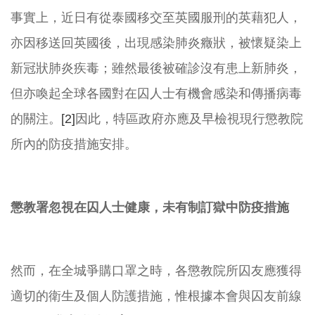
事實上，近日有從泰國移交至英國服刑的英藉犯人，
亦因移送回英國後，出現感染肺炎癥狀，被懷疑染上
新冠狀肺炎疾毒；雖然最後被確診沒有患上新肺炎，
但亦喚起全球各國對在囚人士有機會感染和傳播病毒
的關注。
[2]
因此，特區政府亦應及早檢視現行懲教院
所內的防疫措施安排。
懲教署忽視在囚人士健康，未有制訂獄中防疫措施
然而，在全城爭購口罩之時，各懲教院所囚友應獲得
適切的衛生及個人防護措施，惟根據本會與囚友前線