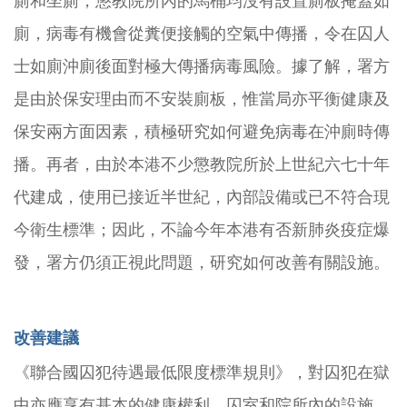
廁和坐廁，懲教院所內的馬桶均沒有設置廁板掩蓋如
廁，病毒有機會從糞便接觸的空氣中傳播，令在囚人
士如廁沖廁後面對極大傳播病毒風險。據了解，署方
是由於保安理由而不安裝廁板，惟當局亦平衡健康及
保安兩方面因素，積極研究如何避免病毒在沖廁時傳
播。再者，由於本港不少懲教院所於上世紀六七十年
代建成，使用已接近半世紀，內部設備或已不符合現
今衛生標準；因此，不論今年本港有否新肺炎疫症爆
發，署方仍須正視此問題，研究如何改善有關設施。
改善建議
《聯合國囚犯待遇最低限度標準規則》，對囚犯在獄
中亦應享有基本的健康權利，囚室和院所內的設施，