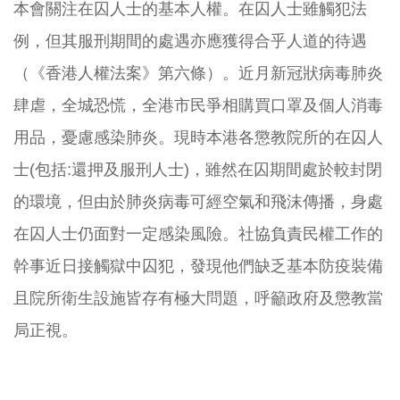
本會關注在囚人士的基本人權。在囚人士雖觸犯法
例，但其服刑期間的處遇亦應獲得合乎人道的待遇
（《香港人權法案》第六條）。近月新冠狀病毒肺炎
肆虐，全城恐慌，全港市民爭相購買口罩及個人消毒
用品，憂慮感染肺炎。現時本港各懲教院所的在囚人
士(包括:還押及服刑人士)，雖然在囚期間處於較封閉
的環境，但由於肺炎病毒可經空氣和飛沫傳播，身處
在囚人士仍面對一定感染風險。社協負責民權工作的
幹事近日接觸獄中囚犯，發現他們缺乏基本防疫裝備
且院所衛生設施皆存有極大問題，呼籲政府及懲教當
局正視。