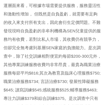
運層面來看，可根據市場需要提供服務，服務靈活性
和激動性增加， 但既然是自負盈虧，就需要有足夠
的收入來支付所有支出，因此會衍生定價問題。不難
發現現時自負盈虧的非牟利機構為SEN兒童提供的服
務均有收費，若對比私人市場，其收費仍有競爭力，
但卻完全無考慮到基層SEN家庭的負擔能力。是次調
查中，除了社交訓練相對便宜約每節$200-300元外，
其他專業訓練服務收費均非常昂貴，最貴為職業治療
服務每節平均$816;其次為教育及臨床心理服務$750;
職業治療服務$734; 言語治療$730; 發展性障礙服務
$645; 讀寫訓練$545;感統服務$525;輔導服務$463;
專注力訓練$379和綜合訓練$375。是次調查中只有