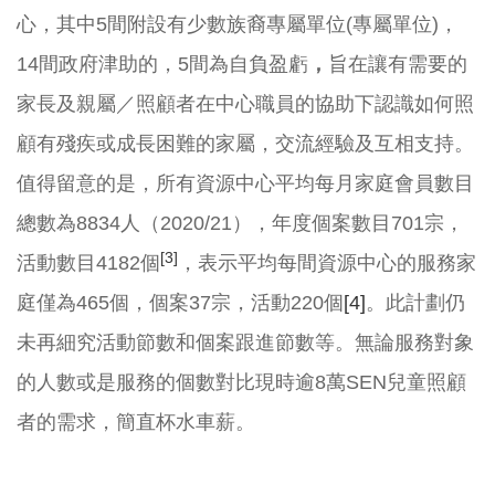
心，其中5間附設有少數族裔專屬單位(專屬單位)，
14間政府津助的，5間為自負盈虧
，
旨在讓有需要的
家長及親屬／照顧者在中心職員的協助下認識如何照
顧有殘疾或成長困難的家屬，交流經驗及互相支持。
值得留意的是，所有資源中心平均每月家庭會員數目
總數為8834人（2020/21），年度個案數目701宗，
[3]
活動數目4182個
，表示平均每間資源中心的服務家
庭僅為465個，個案37宗，活動220個
[4]
。此計劃仍
未再細究活動節數和個案跟進節數等。無論服務對象
的人數或是服務的個數對比現時逾8萬SEN兒童照顧
者的需求，簡直杯水車薪。