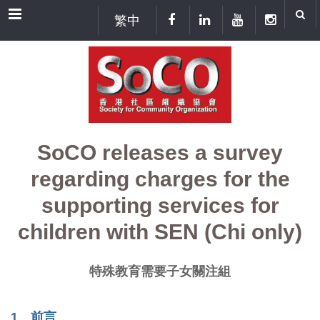
Menu
繁中
SoCO releases a survey
regarding charges for the
supporting services for
children with SEN (Chi only)
特殊教育需要子女關注組
1
、前言