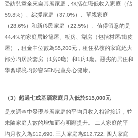
受訪兒童全來自其層家庭，包括在職低收入家庭（佔
59.8%）、綜援家庭（37.0%）、單親家庭
（28.6%）和新移民家庭（22.5%）。值得留意的是
44.4%的家庭居於籠屋、板房、劏房（包括村屋/鐵皮
屋），租金中位數為$5,200元，租住私樓的家庭絕大
部分均居於套房（1房0廳）和1房1廳。惡劣的居住和
學習環境均影響SEN兒童身心健康。
（3）超過七成基層家庭月入低於$15,000元
是次調查中發現基層家庭的平均月收入相當接近，並
未隨家庭人數的增加而有明顯提升。 二人家庭的平
均月收入為$12,690, 三人家庭為$12,722; 四人家庭