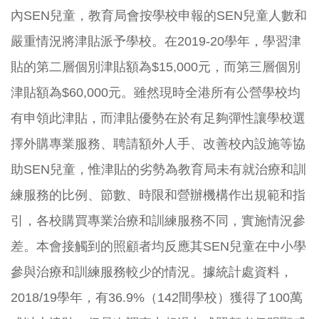
內SEN兒童，教育局會按學校申報的SEN兒童人數和
嚴重情況將津貼派予學校。在2019-20學年，學習津
貼的第二層個別津貼額為$15,000元，而第三層個別
津貼額為$60,000元。雖然現時全港所有公營學校均
有申領此津貼，而津貼優勢在於有足夠彈性讓學校選
擇外購專業服務、聘請額外人手、改善校內設施等協
助SEN兒童，惟津貼的劣勢為教育局未有就治療和訓
練服務的比例、節數、時限和營辦機構作出規範和指
引，各校購買專業治療和訓練服務不同，實施情況參
差。本會接觸到的照顧者均反應其SEN兒童在中小學
參與治療和訓練服務較少的情況。據統計處資料，
2018/19學年，有36.9%（142間學校）獲得了100萬