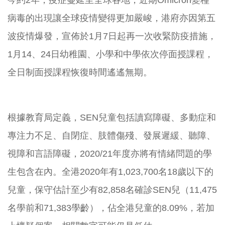
今約2年，疫症蔓延至全球各地，近期Omicron變種
病毒的出現讓全球疫情變得更加嚴峻，港府亦因第五
波疫情爆發，宣佈於1月7日起再一次收緊防疫措施，
1月14、24日幼稚園、小學和中學依次停面授課程，
全日制面授課程恢復時間遙遙無期。
根據教育局定義，SEN兒童包括讀寫障礙、多動症和
專注力不足、自閉症、肢體傷殘、發展遲緩、聽障、
視障和言語障礙，2020/21年度亦將有情緒問題的學
生包含在內。全港2020年有1,023,700名18歲以下的
兒童，保守估計至少有82,858名確診SEN兒（11,475
名學前和71,383學齡），佔全港兒童的8.09%，若加