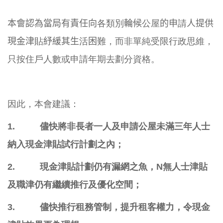
本會認為當局有責任向
各類別
輪候
公屋
的申
請
人提供
現金津
貼
紓緩其
生
活
困
難，而非單純受限行政思維，
只按住戶人數或申請年期去劃分資格。
因此，本會建議：
1.
儘快將非長者一人及申請公屋未滿三年人士
納入現金津貼試行計劃之
內；
2.
現金津貼計劃仍有漏網之魚，
N
無人士津貼
及職津仍有繼續推行及優
化空間；
3.
儘快推行租務管制，提升租客權力，令現金