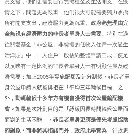
員支援，他們更需要自行負擔租金及生活開支。
在疫
情之下，問題更為嚴重，
他們很大可能需要獨力承擔
所有開支支出，經濟壓力更為沉重。
政府
亳無理由完
全無視有經濟壓力的非長者單身人士需要。
特別在過
往關
愛基金「非公屋、非綜援的低收入住戶一次過生
活津貼」中，
一人住戶一般佔約整體申請三成，
便足
以反映有一定比例的非長者單身人士有明顯住屋及經
濟需要；
加上
2005
年實施配額及計分制後，
非長者單
身公屋申請人就被排拒在「平均三年輪候目標」之
外
，
動輒
輪候十多年方有機會獲得首次公屋編配機
會。
如果
是
次計劃目的是「
紓緩因長時間輪候公屋而
面對的生活困難」，
非長者單身更應是優先
考慮協助
的對象，
而非將其拒諸門外，政府此舉實為
「行政思