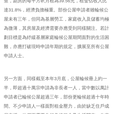
查，
劏房的每平方呎月租為
39.56
元，租金佔收入比
達
31.8%
，
經濟負擔極重。部份公屋申請者雖輪候公
屋未有三年，
但同為基層勞工，家庭收入及儲蓄均極
為微薄，
其房屋及經濟需要亦應受到同樣關注。
若計
劃目標是為紓緩基層家庭輪候公屋期間面對的生活困
難，
亦應打破現時申請年期的規定，擴展至所有公屋
申請人士。
另一方面，同樣截至本年
3
月底，公屋輪候冊上約一
半，
即超過十萬宗申請為非長者一人，
當中數以萬計
申請者已輪候公屋超過三年，
部份更輪候超過十年時
間。不少申請人一樣面對租金壓力，
由於缺乏住戶成