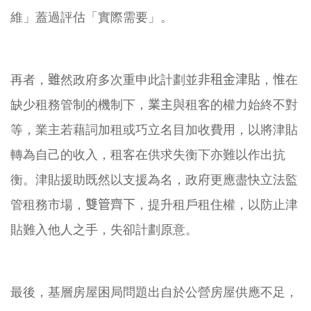
維」
蓋過評估「實際需要」。
再者，
雖
然政府多次重申此計劃並
非租金津貼
，
惟
在
缺少租務管制的
機制下，
業主
與租客的權力始終不對
等，
業主若藉詞加租或巧立名目加收費用，以將津貼
轉為自己的收入，
租客在供求失衡下亦難以作出抗
衡。津貼援助既然以支援為名，
政府更應盡快立法監
管租務市場，
雙管齊下
，提升租戶租住權，
以防止津
貼難入他人之手，失卻計劃原意。
最後，基層房屋困局問題出自於公營房屋供應不足，