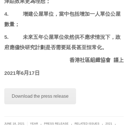
津貼效果更為理想；
4.
增建公屋單位，當中包括增加一人單位公屋
數量；
5.
未來五年公屋單位依然供不應求情況下，
政
府應儘快研究計劃是否需要延長甚至恒常化。
香港社區組織協會
謹上
2021
年
6
月
1
7
日
Download the press release
.
.
.
.
|
JUNE 18, 2021
YEAR
PRESS RELEASE
RELATED ISSUES
2021