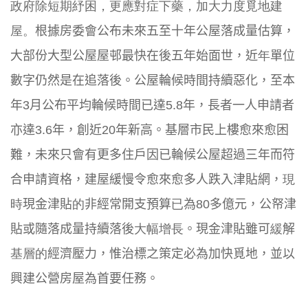
政府除短期紓困，更應對症下藥，加大力度覓地建
屋。
根據房委會公
布未來五至十年公屋落成量估算，
大部份大型公屋屋邨最快在後五年始面世，近
年
單位
數字仍然是在追
落後。公屋輪候時間持續惡化，至本
年
3
月公布平均輪候時間已達
5
.8
年，長者一人申請者
亦達
3.6
年，創近
20
年新高。
基層市民上樓愈來愈困
難，
未來只會有更多住戶因已輪候公屋超過三年而符
合申請資格，
建屋緩慢令愈來愈多人跌入津貼網，
現
時
現金津貼
的
非經常開支預算
已
為
80
多億元，公帑津
貼或隨落成量持續落後
大幅增長
。
現金津貼雖可
緩
解
基層的
經濟壓力，惟治標之策定必為加快覓地，
並以
興建公營房屋為首要任務。