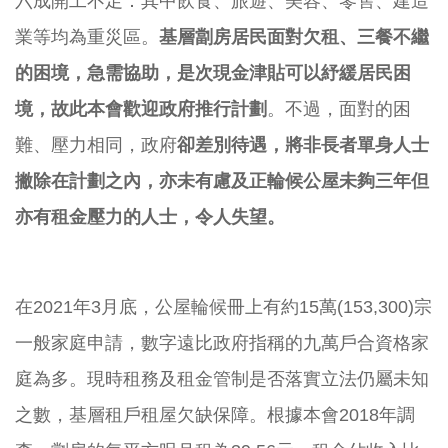
六成開工不足：其中飲食、旅遊、美容、零售、
建造
業等均為重災區。
基層劏房居民面對欠租、三餐不繼
的困境，
急需協助，是次現金津貼可以紓緩居民困
境，
故此本會歡迎政府推行計劃
。不過，面對的困
難、壓力相同，政府
卻
差別待遇，將非長者單身人士
撇除在計劃之內，
亦未有慮及正輪候公屋未夠三年但
亦有租金壓力的人士，令人失望。
在
2021
年
3
月底，公屋輪候冊上有約
15
萬
(153,300)
宗
一般家庭申請，數字遠比政府指稱的九萬戶合資格家
庭為多。
現時租務及租金管制是否落實立法仍屬未知
之數，
基層租戶租屋欠缺保障。根據本會
2018
年調