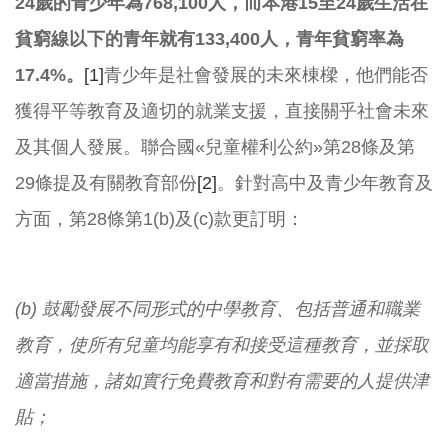
24
歲的青少年為
768,100
人
，而本港
15
至
24
歲生活在
貧窮線以下的青年就有
133,400
人，
青年貧窮率為
17.4%
。
[1]
青少年是社會發展的未來棟樑，他們能否
獲得平等教育及適切的就業支援，直接關乎社會未來
及其個人發展。聯合國«兒童權利公約»第28條及第
29條提及有關教育部份
[2]
。針對高中及青少年教育及
方面，第28條第1(b)及(c)款更訂明：
(b)
鼓勵發展不同形式的中學教育、包括普通和職業
教育，使所有兒童均能享有和接受這種教育，並採取
適當措施，諸如實行免費教育和對有需要的人提供津
貼；