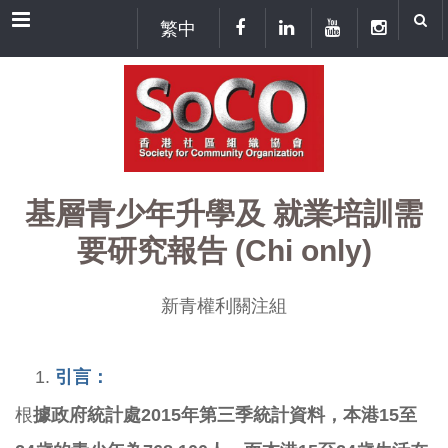
Menu
繁中
基層青少年升學及 就業培訓需
要研究報告 (Chi only)
新青權利關注組
引言：
根
據政府統計處
2
015
年第三季
統計
資料
，本港
15
至