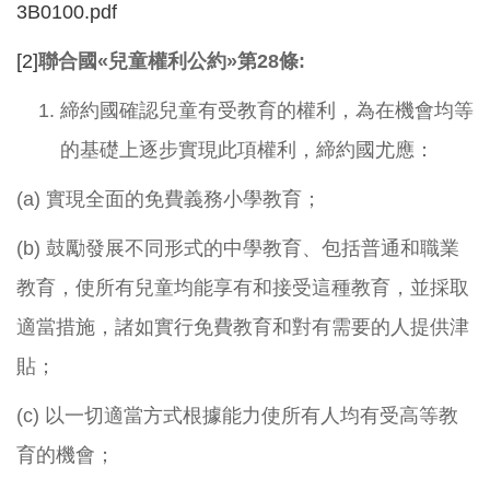
3B0100.pdf
[2]
聯合國
«
兒童權利公約
»
第
28
條
:
締約國確認兒童有受教育的權利，為在機會均等
的基礎上逐步實現此項權利，締約國尤應：
(a) 實現全面的免費義務小學教育；
(b) 鼓勵發展不同形式的中學教育、包括普通和職業
教育，使所有兒童均能享有和接受這種教育，並採取
適當措施，諸如實行免費教育和對有需要的人提供津
貼；
(c) 以一切適當方式根據能力使所有人均有受高等教
育的機會；