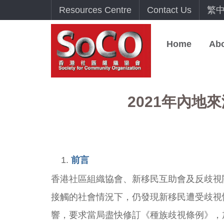
Resources Centre
Contact Us
繁
Home
Ab
2021年內地來
前言
香港社區組織協會、新移民互助會及反歧視關
接觸的社會情況下，仍發現新移民遭受歧視
響，要求當局盡快修訂《種族歧視條例》，