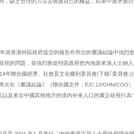
時，缺乏合理的方法去保護自己的權益。結果中港矛盾日
05年就香港特區政府提交的報告作所出的審議結論中強烈
歧視的問題，並強烈敦促特區政府把內地新來港人士納入
14年聯合國經濟、社會及文化權利委員會(下稱｢委員會
在《審議結論》（聯合國文件：E/C.12/CHN/CO/
民以及來自中國其他地方的境內外來人口的廣泛歧視行為”
 5月至 2021 年1 月進行「內地來港定居人士受歧視情況