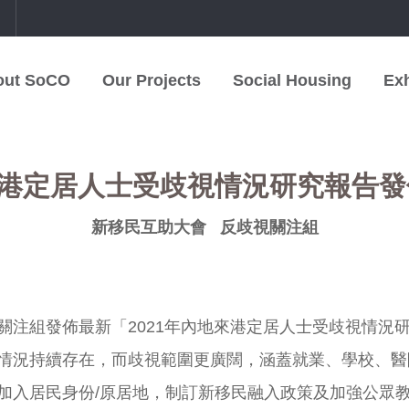
中
out SoCO
Our Projects
Social Housing
Exh
港定居人士受歧視情況研究報告發佈會(
新移民互助大會
反歧視關注組
注組發佈最新「2021年內地來港定居人士受歧視情況研
情況持續存在，而歧視範圍更廣闊，涵蓋就業、學校、醫
加入居民身份/原居地，制訂新移民融入政策及加強公眾