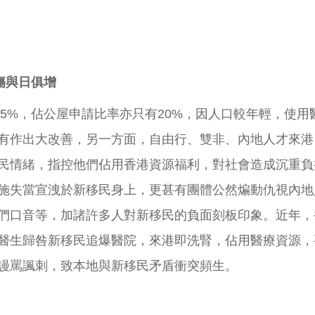
傷與日俱增
5%，佔公屋申請比率亦只有20%，因人口較年輕，使
有作出大改善，另一方面，自由行、雙非、內地人才來港
民情緒，指控他們佔用香港資源福利，對社會造成沉重負
施失當宣洩於新移民身上，更甚有團體公然煸動仇視內地
們口音等，加諸許多人對新移民的負面刻板印象。近年，
醫生歸咎新移民追爆醫院，來港即洗腎，佔用醫療資源，要
謾罵諷刺，致本地與新移民矛盾衝突頻生。