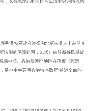
深，以責罵形式解決日常生活衝突的情況愈
批評香港特區政府漠視內地新來港人士基於其
新法例的保障範圍，以遏止由於新移民基於
｣)審議中國、香港及澳門地區在落實《經濟、
2），當中重申建議香港特區政府“通過全面的
研究，調查共訪問336名成人新移民及195名