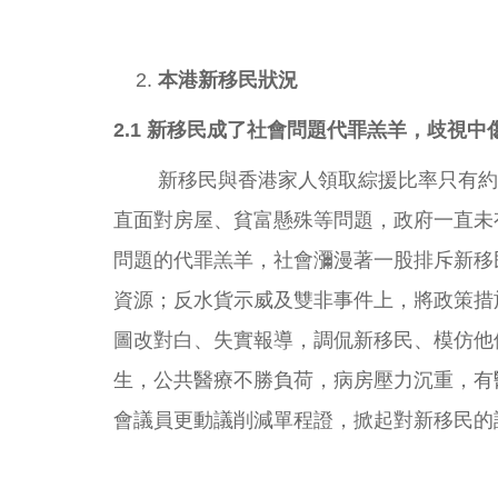
本港新移民狀況
2.1
新移民成了社會問題代罪羔羊，
歧視中
新移民與香港家人領取綜援比率只有約
直面對房屋、貧富懸殊等問題，政府一直未
問題的代罪羔羊，社會瀰漫著一股排斥新移
資源；反水貨示威及雙非事件上，將政策措
圖改對白、失實報導，調侃新移民、模仿他
生，公共醫療不勝負荷，病房壓力沉重，有
會議員更動議削減單程證，掀起對新移民的