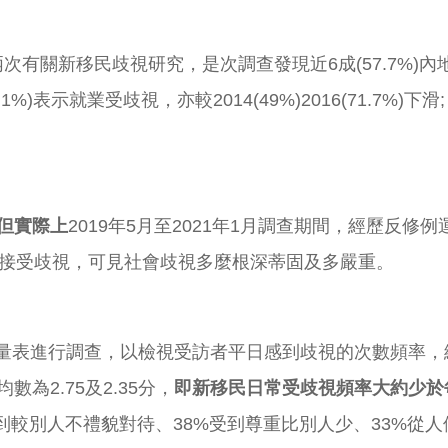
行兩次有關新移民歧視研究，是次調查發現近6成(57.7%
4成(39.1%)表示就業受歧視，亦較2014(49%)2016(71.7
但實際上
2019年5月至2021年1月調查期間，經歷反
直接受歧視，可見社會歧視多麼根深蒂固及多嚴重。
日常生活歧視量表進行調查，以檢視受訪者平日感到歧視的次數頻
為2.75及2.35分，
即新移民日常受歧視頻率大約少於
受到較別人不禮貌對待、38%受到尊重比別人少、33%從