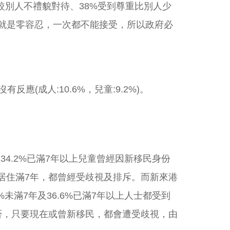
到較別人不禮貌對待、38%受到尊重比別人少
上就是零容忍，一次都不能接受，所以政府必
應(成人:10.6%，兒童:9.2%)。
及34.2%已滿7年以上兒童曾經因新移民身份
否居住滿7年，都曾經受歧視及排斥。而新來港
%未滿7年及36.6%已滿7年以上人士都受到
或否，只要現在或曾新移民，都會遭受歧視，由