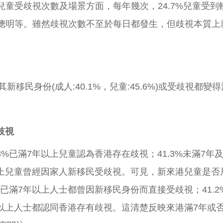
；兒童受歧視次數及場景方面，每年幾次，24.7%兒童受
你不聰明等。雖然歧視次數不至於每日都發生，但歧視本質
身份(成人:40.1%，兒童:45.6%)或受歧視都變得沒有反
歧視
.3%已滿7年以上兒童認為香港存在歧視；41.3%未滿7年
滿7年以上兒童曾經因家人新移民受歧視。可見，新來港兒童是
4%已滿7年以上人士都曾因新移民身份而直接受歧視；41.2
已滿7年以上人士都認同香港存有歧視。這清楚反映來港滿7年