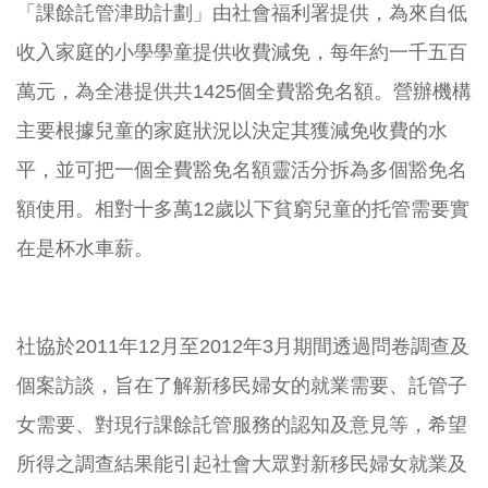
「課餘託管津助計劃」由社會福利署提供，為來自低
收入家庭的小學學童提供收費減免，每年約一千五百
萬元，為全港提供共1425個全費豁免名額。營辦機構
主要根據兒童的家庭狀況以決定其獲減免收費的水
平，並可把一個全費豁免名額靈活分拆為多個豁免名
額使用。相對十多萬12歲以下貧窮兒童的托管需要實
在是杯水車薪。
社協於
2011
年
12
月至
2012
年
3
月期間透過問卷調查及
個案訪談，旨在了解新移民婦女的就業需要、託管子
女需要、對現行課餘託管服務的認知及意見等，希望
所得之調查結果能引起社會大眾對新移民婦女就業及