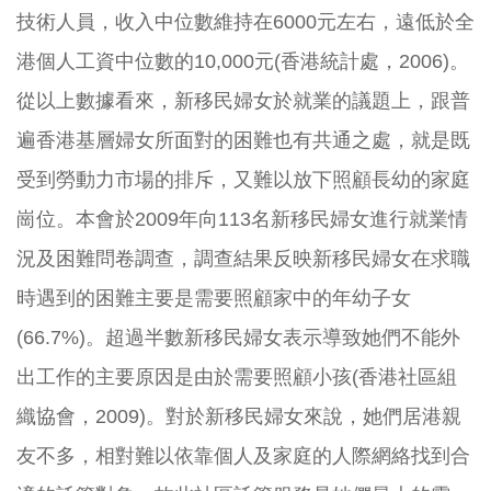
技術人員，收入中位數維持在
6000
元左右，遠低於全
港個人工資中位數的
10,000
元
(
香港統計處，
2006)
。
從以上數據看來，新移民婦女於就業的議題上，跟普
遍香港基層婦女所面對的困難也有共通之處，就是既
受到勞動力市場的排斥，又難以放下照顧長幼的家庭
崗位。本會於
2009
年向
113
名新移民婦女進行就業情
況及困難問卷調查，調查結果反映新移民婦女在求職
時遇到的困難主要是需要照顧家中的年幼子女
(66.7%)
。超過半數新移民婦女表示導致她們不能外
出工作的主要原因是由於需要照顧小孩
(
香港社區組
織協會，
2009)
。對於新移民婦女來說，她們居港親
友不多，相對難以依靠個人及家庭的人際網絡找到合