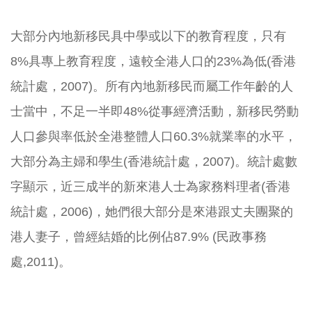
大部分內地新移民具中學或以下的教育程度，只有
8%
具專上教育程度，遠較全港人口的
23%
為低
(
香港
統計處，
2007)
。所有內地新移民而屬工作年齡的人
士當中，不足一半即
48%
從事經濟活動，新移民勞動
人口參與率低於全港整體人口
60.3%
就業率的水平，
大部分為主婦和學生
(
香港統計處，
2007)
。統計處數
字顯示，近三成半的新來港人士為家務料理者
(
香港
統計處，
2006)
，她們很大部分是來港跟丈夫團聚的
港人妻子，曾經結婚的比例佔
87.9% (
民政事務
處
,2011)
。