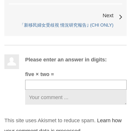
Next
「新移民婦女受歧視 情況研究報告｣ (CHI ONLY)
Please enter an answer in digits:
five × two =
This site uses Akismet to reduce spam.
Learn how
your comment data is processed.