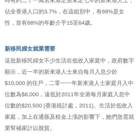
時有約二十一萬名來港定居未足七年的新來港人士，
佔全香港人口的
3.7%
，在這組別中，有
69%
是女
性，並有
68%
的年齡介乎
15
至
64
歲。
新移民婦女就業需要
這批新移民婦女不少生活在低收入家庭中，政府數字
顯示，近一半的新來港人士來自每月入息少於
$10,000 的住戶，二零一一年新來港人士家庭月入中
位數為$8,000，遠低於2011年全港每月家庭入息中
位數的$20,500 (香港統計處，2011)。生活於低收入
家庭，加上在通脹及租金上漲的影響下，她們急需就
業幫補家計以脫貧。