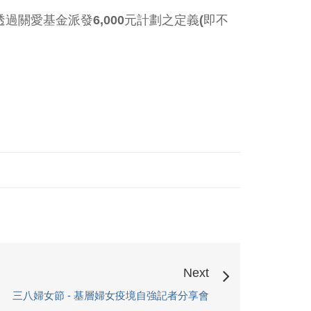
透過關愛基金派發
6,000
元計劃之定義
(
即不
Next
三八婦女節 - 基層婦女疫境自強記者分享會