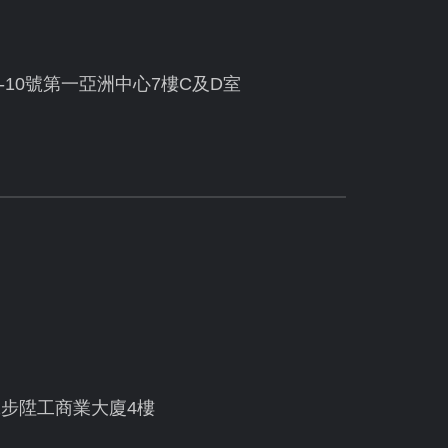
10號第一亞洲中心7樓C及D室
號步陞工商業大廈4樓