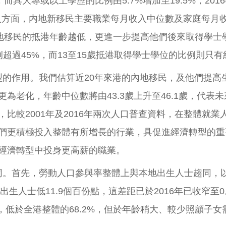
%，而具大專或以上學歷的比例由5.7%增加至19.5%，20
入方面，内地新移民主要職業每月收入中位數及家庭每月收入
，內地移民的抵港年齡越低，更進一步提高他們後來取得學士
超過45%，而13至15歲抵港取得學士學位的比例則只有約
轉型的作用。我們估算近20年來港的內地移民，及他們提
為老化，年齡中位數將由43.3歲上升至46.1歲，代表
比較2001年及2016年兩次人口普查資料，在整體就
們更積極投入整體有所增長的行業，具促進經濟轉型的重
經濟轉型中投身更高薪的職業。
同。首先，勞動人口參與率整體上與本地出生人士趨同，以1
出生人士低11.9個百份點，這差距已於2016年已收窄至
%，低於全港整體的68.2%，但於年齡稍大、較少照顧子