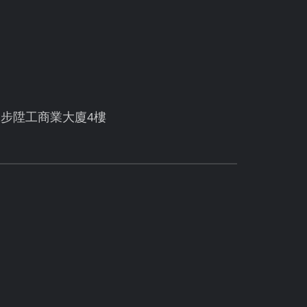
號步陞工商業大廈4樓