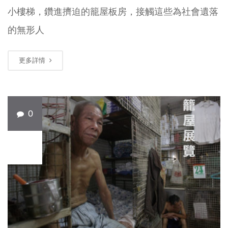
小樓梯，鑽進擠迫的籠屋板房，接觸這些為社會遺落
的無形人
更多詳情
0
3 月
11