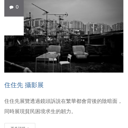
0
12 月
17
住住先 攝影展
住住先展覽透過鏡頭訴說在繁華都會背後的陰暗面，
同時展現貧民困境求生的韌力。