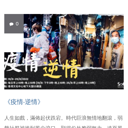
0
7 月
27
《疫情‧逆情》
人生如戲，滿佈起伏跌宕。時代巨浪無情地翻滾，弱