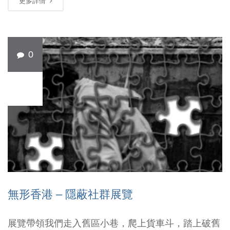
更多詳情
0
3 月
17
無形香港 – 隱蔽社群展覽
展覽帶領我們走入舊區小巷，爬上貨車斗，踏上破舊