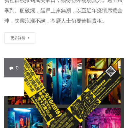
勢社群被推到風尖浪口，顯得份外脆弱無力。遠至風
季到、船破爛，艇戶上岸無期，以至近年疫情席捲全
球，失業浪潮不絕，基層人士仍要苦捱貴租。
更多詳情
0
10 月
18