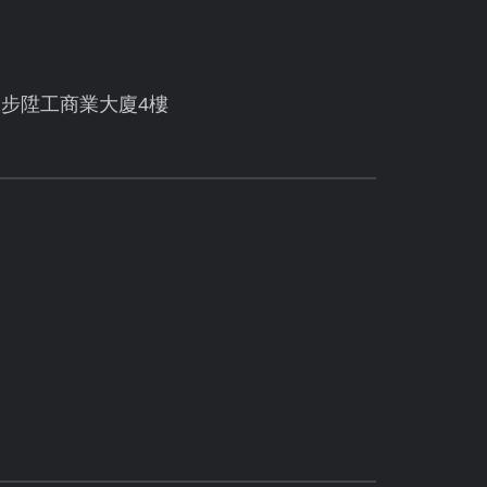
號步陞工商業大廈4樓