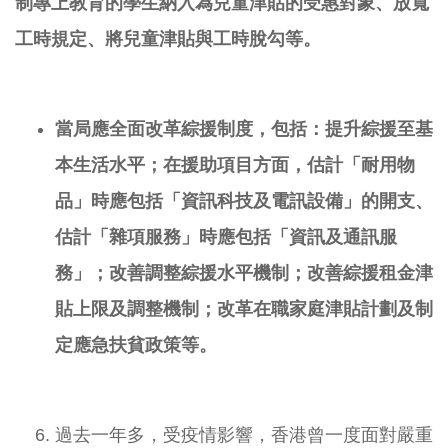
制專上教育的學生納入為兒童津貼的受惠對象
、
放寬
工時規定
、
將兒童津貼與工時脫勾
等。
當局應
全面改革綜援制度，包括：提升綜援至基
本生活水平；在援助項目方面
，估計「耐用物
品」時應包括「資訊科技及電訊設備」的開支、
估計「雜項服務」時應包括「資訊及通訊服
務」；
改
善
調整綜援水平機制；
改善綜援租金津
貼上限及調整機制；改革在職家庭津貼計劃及
制
定應急扶貧政策等。
過去一年多，受疫情影響，香港曾一度面對嚴重