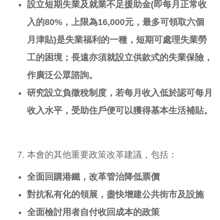
設立
短期
失業
及就業不足
援助金
(
即每月正常收
入的
80%
，上限為
16,000
元，最多可領取六個
月津貼
)
是失業福利的一種，短期可處理失業勞
工的困境；長遠亦須就設立供款式的失業保險，
作廣泛公眾諮詢。
研究設立負徵稅制度，若每月收入低於認可每月
收入水平，受助住戶便可以獲得基本生活
補貼
。
本會的其他重要政策改革建議，包括：
全面回購港鐵，改革管治降低票價
對抗私有化的領展，盡快增建公共街市及設施
全面檢討用者自付收回成本的政策