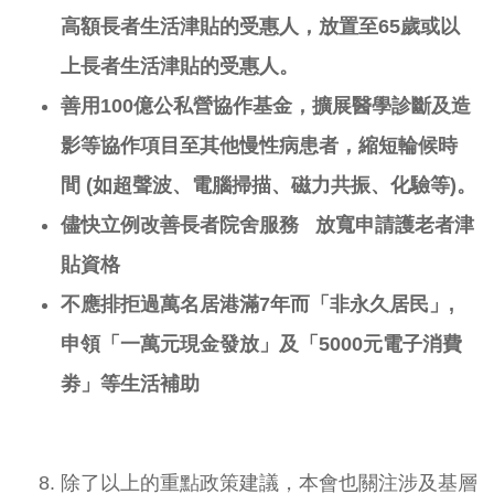
高額長者生活津貼的受惠人，放置至65
歲或以
上長者生活津貼的受惠人
。
善用100
億公私營協作基金，擴展醫學診斷及造
影等協作項目至其他慢性病患者，縮短輪候時
間 (
如超聲波、電腦掃描、磁力共振、化驗等)
。
儘快立例改善長者院舍服務
放寬申請護老者津
貼資格
不應排拒過萬名居港滿
7
年而「非永久居民」
,
申領「一萬元現金發放」及「
5000
元電子消費
劵」等生活補助
除了以上的重點政策建議，本會也關注涉及基層