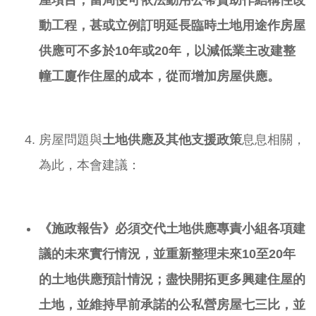
屋項目，當局便可依法動用公帑資助作結構性改
動工程，甚或立例訂明延長臨時土地用途作房屋
供應可不多於
10
年或
20
年，以減低業主改建整
幢工廈作住屋的成本，從而增加房屋供應。
房屋問題與
土地供應及其他支援政策
息息相關，
為此，本會建議：
《施政報告》必須交代土地供應專責小組各項建
議的未來實行情況，並重新整理未來
10
至
20
年
的土地供應預計情況；盡快開拓更多興建住屋的
土地，並維持早前承諾的公私營房屋七三比，並