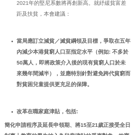
2021年的堅尼系數將再創新高。就紓緩貧富差
距及扶貧，本會建議：
當局應訂立減貧／滅貧綱領及目標，爭取在五年
內減少本港貧窮人口至指定水平（例如
:
不多於
50
萬人，即將政策介入後的現有貧窮人口於未
來幾年間減半），並應特別針對避免跨代貧窮而
對貧困兒童提供更充足的保障。
改革在職家庭津貼，包括
:
簡化申請程序及延長申領期
、
將
15
至
21
歲正接受全日