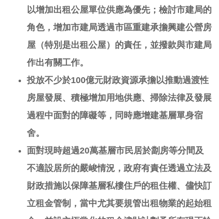
以增加出租公屋單位供應為優先；檢討市建局的
角色，增加市建局透過市區重建承擔興建公營房
屋（特別是出租公屋）的責任，並撥款與市建局
作出有關工作。
投
放
不少於
100
億元財政資源
承擔
以推動過渡性
房屋發展、積極增加用地供應、掃除法律及發展
過程中面對的障礙等，
同時應
增建基層單身宿
舍。
面對現時超過
20
萬基層市民居於劏房等分間及
不適設居所的嚴峻情況，政府有責任透過立法及
財政措施以保障基層私樓住戶的租住權、儘快訂
立租金管制，當中尤其要規管出租物業的起始租