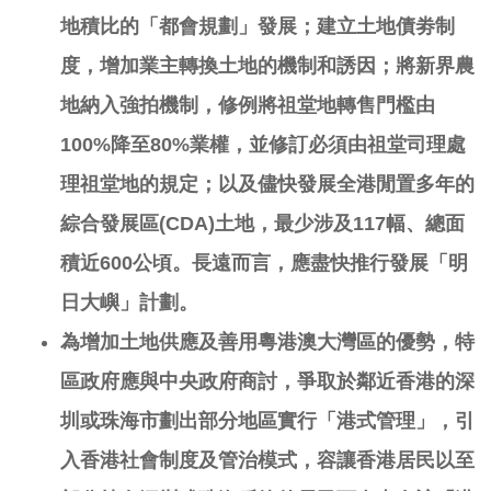
地積比的「都會規劃」發展；建立土地債劵制
度，增加業主轉換土地的機制和誘因；將新界農
地納入強拍機制，修例將祖堂地轉售門檻由
100%
降至
80%
業權，並修訂必須由祖堂司理處
理祖堂地的規定；以及儘快發展全港閒置多年的
綜合發展區
(CDA)
土地，最少涉及
117
幅、總面
積近
600
公頃。長遠而言，應盡快推行發展「明
日大嶼」計劃。
為增加土地供應及善用粵港澳大灣區的優勢，特
區政府應與中央政府商討，爭取於鄰近香港的深
圳或珠海市劃出部分地區實行「港式管理」，引
入香港社會制度及管治模式，容讓香港居民以至