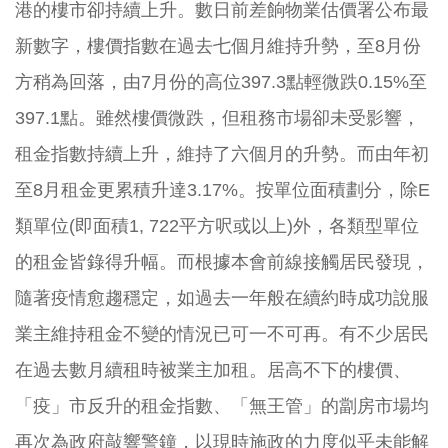
港的樓市卻持續上升。數日前差餉物業估價署公布最
新數字，樓價指數在過去七個月維持升勢，至8月份
方稍為回落，由7月份的高位397.3點輕微跌0.15%至
397.1點。雖然樓價微跌，但租務市場卻未受影響，
租金指數持續上升，維持了六個月的升勢。而由年初
至8月租金更累積升達3.17%。按單位面積劃分，除E
類單位(即面積1, 722平方呎或以上)外，各類型單位
的租金皆錄得升幅。而根據本會前線接觸居民發現，
隨著疫情愈趨穩定，如過去一年般在續約時成功說服
業主維持租金不變的情況已可一不可再。有不少居民
在過去數月續租時被業主加租。居高不下的樓價、
「疫」市反升的租金指數、「無王管」的劏房市場均
再次為政府敲響警鐘，以現時施政的力度似乎未能解