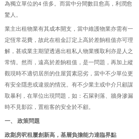
為獨立單位的4 倍多。而當中分間數目愈高，利潤愈
驚人。
業主出租物業有其成本開支，當中維護物業亦需有一
定恆常花費，故此在租金訂定上高於差餉租值亦可理
解，甚或業主期望透過出租私人物業獲取利亦是人之
常情。然而，遠高於差餉租值，是一問題，再加上縱
觀現時不適切居所的住屋質素惡劣，當中不少單位更
有安全隱患或違規的情況。有不少業主或中介只顧謀
取暴利，在單位出現問題，如：石屎剥落、牆身滲漏
時不見影踪，置租客的安全於不顧。
一、 政策問題
政劏房呎租屢創新高，基層負擔能力達臨界點