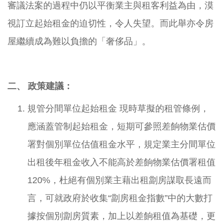
審議法案的過程中仍以平衡業主與租客利益為由，漠
視訂立起始租金的迫切性，令人失望。而此舉亦令房
屋繼續成為難以負擔的「奢侈品」。
二、 政策建議：
規管分間單位起始租金 現時草擬的租管條例，
應涵蓋管制起始租金，短期可參照差餉物業估價
署對個別單位估值租金水平，規定業主分間單位
出租後年租金收入不能高於差餉物業估價署租值
120%，杜絕有個別業主藉出租劏房謀取長遠而
言，可就政府於收集“劏房租金指數”中的大數打
據按個別劏房質素，加上以差餉租值為基礎，更