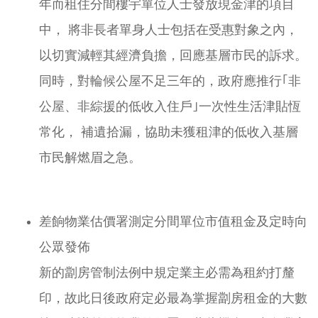
年而租住分間樓宇單位人士發放現金津的項目
中， 將非長者單身人士包括在受惠對象之內，
以切實減輕其經濟負擔，回應基層市民的訴求。
同時，對輪候公屋不足三年的，政府應推行｢非
公屋、非綜援的低收入住戶｣一次性生活津貼恆
常化， 補遺拾漏，協助未獲租津的低收入基層
市民解燃眉之急。
差餉物業估價署測定分間單位市值租金及定時向
公眾發佈
新的劏房管制法例中規定業主必需為租約打釐
印，故此日後政府定必最為掌握劏房租金的大數