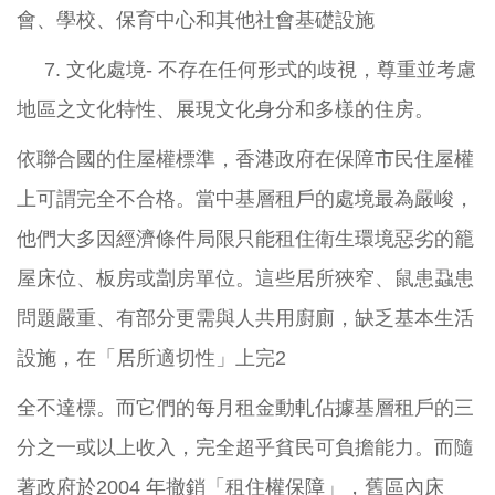
會、學校、保育中心和其他社會基礎設施
7.
文化處境- 不存在任何形式的歧視，尊重並考慮
地區之文化特性、展現文化身分和多樣的住房。
依聯合國的住屋權標準，香港政府在保障市民住屋權
上可謂完全不合格。當中基層租戶的處境最為嚴峻，
他們大多因經濟條件局限只能租住衛生環境惡劣的籠
屋床位、板房或劏房單位。這些居所狹窄、鼠患蝨患
問題嚴重、有部分更需與人共用廚廁，缺乏基本生活
設施，在「居所適切性」上完
2
全不達標。而它們的每月租金動軋佔據基層租戶的三
分之一或以上收入，完全超乎貧民可負擔能力。而隨
著政府於
2004
年撤銷「租住權保障」，舊區內床