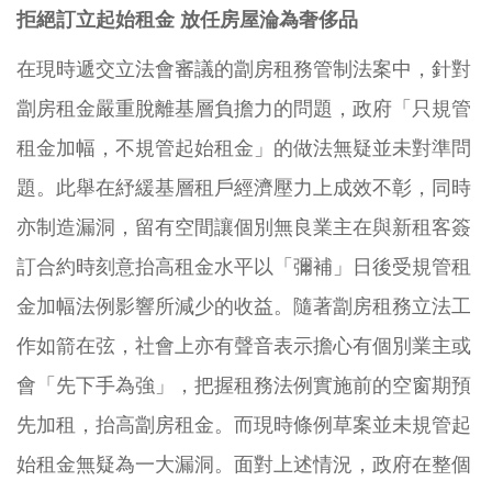
拒絕訂立起始租金 放任房屋淪為奢侈品
在現時遞交立法會審議的劏房租務管制法案中，針對
劏房租金嚴重脫離基層負擔力的問題，政府「只規管
租金加幅，不規管起始租金」的做法無疑並未對準問
題。此舉在紓緩基層租戶經濟壓力上成效不彰，同時
亦制造漏洞，留有空間讓個別無良業主在與新租客簽
訂合約時刻意抬高租金水平以「彌補」日後受規管租
金加幅法例影響所減少的收益。隨著劏房租務立法工
作如箭在弦，社會上亦有聲音表示擔心有個別業主或
會「先下手為強」，把握租務法例實施前的空窗期預
先加租，抬高劏房租金。而現時條例草案並未規管起
始租金無疑為一大漏洞。面對上述情況，政府在整個