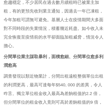
愈趨穩定，不少居民在過去數月續租時已被業主加
租，有的更預先收到業主通知，因過去一年已凍租，
今年加租可謂無可避免。基層人士在疫情期間大多面
對不同時段的失業情況，積蓄幾近耗盡。如今收入未
完全恢復至疫情前的水平卻面臨加租威脅，情況令人
擔心。
分間單位業主謀取暴利，面積愈細、分間單位愈多利
潤愈高
調查發現以類近物業計，分間出租遠較整個單位出租
的利潤更高，最高可達每年$540, 000 的差異，令人
咋舌。獨立單位租金收入最高為差餉租值的2.2 倍，
但分間單位的租金收入竟則可高於差餉租值的9 倍，