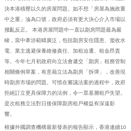
決本港積壓以久的房屋問題。如不想「房屋為施政重
中之重」淪為口號，政府必須有更大決心介入市場以
撥亂反正。 本港房屋問題中一直以劏房問題最為嚴
峻，當中牽涉範疇廣泛，包括劏房安住隱患、濫收水
電、業主逃避保養維修責任、加租迫遷、租金昂貴
等。今年七月初政府向立法會遞交「劏房」租務管制
相關條例草案，有意藉立法為劏房「拆彈」，改善現
時劏房市場的問題。可惜在審議法案的過程中，政府
拒絕訂立更具保障力的法例，令一眾基層租戶失望。
是次租務立法對日後保障劏房租戶權益有深遠影
響。
根據外國調查機構最新發表的報告顯示，香港連續10