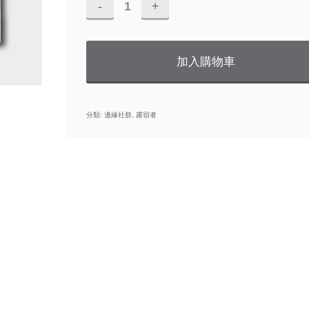
野
宿
三
加入購物車
Homeless
III
分類:
邊緣社群
,
露宿者
數
量