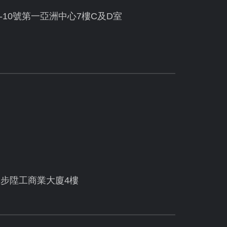
10號第一亞洲中心7樓C及D室
號步陞工商業大廈4樓