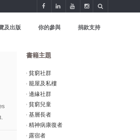
覽及出版
你的參與
捐款支持
書籍主題
貧窮社群
籠屋及私樓
邊緣社群
貧窮兒童
es
基層長者
3.
精神病康復者
露宿者