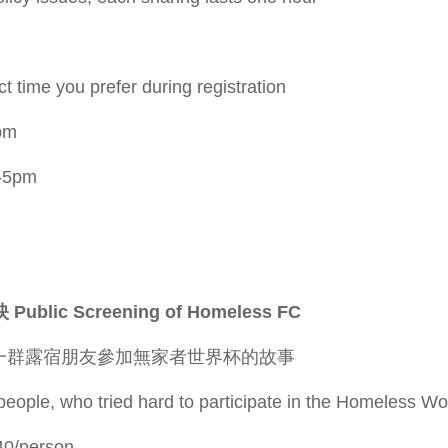
you prefer during registration
pm
m-5pm
lic Screening of Homeless FC
時一年跟拍一群露宿朋友參加無家者世界杯的故事
eople, who tried hard to participate in the Homeless W
0/person