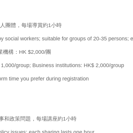
5人團體，每場導賞約1小時
y social workers; suitable for groups of 20-35 persons; 
機構：HK $2,000/團
 1,000/group; Business institutions: HK$ 2,000/group
 you prefer during registration
事和政策問題，每場講座約1小時
licy issues; each sharing lasts one hour