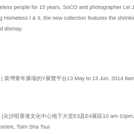
less people for 15 years, SoCO and photographer Lei Ji
ng Homeless I & II, the new collection features the shrink
nd dismay.
11pm | 柴灣青年廣場的Y展覽平台
13 May to 13 Jun, 2014 8am
-10pm |尖沙咀香港文化中心地下大堂E3及E4展區
10 am-10pm, 
entre, Tsim Sha Tsui