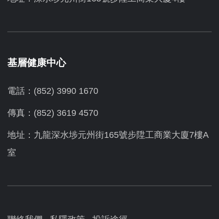
基層健康中心
電話：(852) 3990 1670
傳真：(852) 3619 4570
地址：九龍深水埗元州街165號步陞工商業大廈7樓A
室