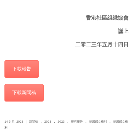
香港社區組織協會
謹上
二零二三年五月十四日
下載報告
下載新聞稿
.
.
.
.
.
|
14 5 月, 2023
新聞稿
2023
2023
研究報告
基層婦女權利
基層婦女權
利