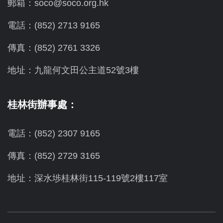
郵箱：soco@soco.org.hk
電話：(852) 2713 9165
傳真：(852) 2761 3326
地址：九龍何文田公主道52號3樓
桂林街辦事處：
電話：(852) 2307 9165
傳真：(852) 2729 3165
地址：深水埗桂林街115-119號2樓117室