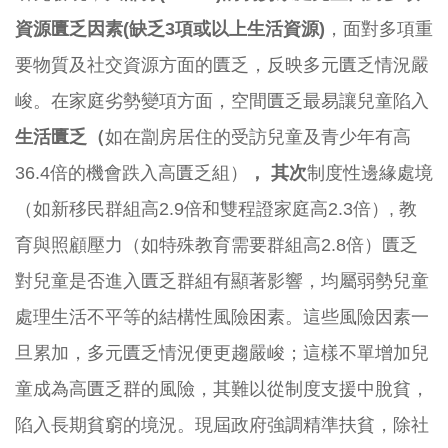
資源匱乏因素
(
缺乏
3
項或以上生活資源
)
，面對多項重
要物質及社交資源方面的匱乏，反映多元匱乏情況嚴
峻。在家庭劣勢變項方面，空間匱乏最易讓兒童陷入
生活匱乏（
如在劏房居住的受訪兒童及青少年有高
36.4倍的機會跌入高匱乏組）
，
其次
制度性邊緣處境
（如新移民群組高2.9倍和雙程證家庭高2.3倍）, 教
育與照顧壓力（如特殊教育需要群組高2.8倍）匱乏
對兒童是否進入匱乏群組有顯著影響，均屬弱勢兒童
處理生活不平等的結構性風險困素。這些風險因素一
旦累加，多元匱乏情況便更趨嚴峻；這樣不單增加兒
童成為高匱乏群的風險，其難以從制度支援中脫貧，
陷入長期貧窮的境況。現屆政府強調精準扶貧，除社