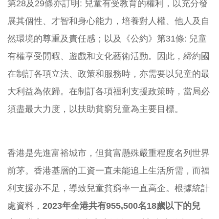
第28及29條亦訂明: 兒童有受教育的權利，以充分發
展其個性、才智和身心能力，培養對人權、他人及自
然環境的尊重及責任感；以及《公約》第31條: 兒童
有權享受閒暇、遊戲和文化藝術活動。因此，締約國
在制訂各項立法、政策和服務時，亦需要以兒童的最
大利益為依歸。在制訂各項福利支援政策時，當局必
須盡最大力度，以扶助貧窮兒童為主要目標。
香港是先進富裕城市，但貧富懸殊嚴重程度名列世界
前茅。香港基層的工資一直未能追上生活所需，而福
利支援亦不足，導致兒童貧窮率一直高企。根據統計
處資料，
2023
年全港共有
955,500
名
18
歲以下的兒