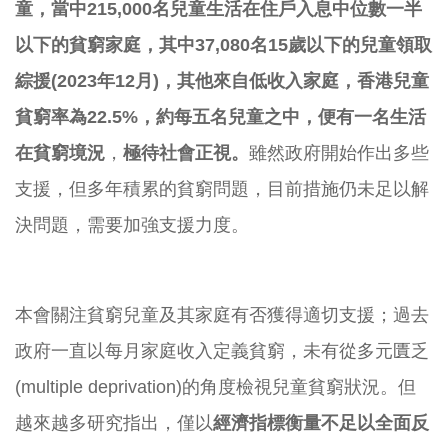
童，當中
215,000
名兒童生活在住戶入息中位數一半
以下的貧窮家庭，其中
37,080
名
15
歲以下的兒童領取
綜援
(2023
年
12
月
)
，其他來自低收入家庭，香港兒童
貧窮率為
22.5%
，約每五名兒童之中，便有一名生活
在貧窮境況
，
極
待社會正視。
雖然政府開始作出多些
支援，但多年積累的貧窮問題，目前措施仍未足以解
決問題，需要加強支援力度。
本會關注貧窮兒童及其家庭有否獲得適切支援；過去
政府一直以每月家庭收入定義貧窮，未有從多元匱乏
(multiple deprivation)的角度檢視兒童貧窮狀況。但
越來越多研究指出，僅以
經濟指標衡量不足以全面反