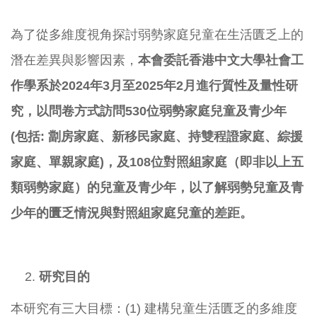
為了從多維度視角探討弱勢家庭兒童在生活匱乏上的
潛在差異與影響因素，
本會委託香港中文大學社會工
作學系於
2024
年
3
月至
2025
年
2
月進行質性及量性研
究，以問卷方式訪問
530
位弱勢家庭兒童及青少年
(
包括
:
劏房家庭、新移民家庭、持雙程證家庭、綜援
家庭、單親家庭
)
，及
108
位對照組家庭（即非以上五
類弱勢家庭）的兒童及青少年，以了解弱勢兒童及青
少年的匱乏情況與對照組家庭兒童的差距。
研究目的
本研究有三大目標：(1) 建構兒童生活匱乏的多維度