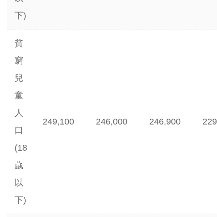
下)
貧
窮
兒
童
人
249,100
246,000
246,900
229
口
(18
歲
以
下)