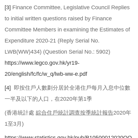
[3]
Finance Committee, Legislative Council Replies
to initial written questions raised by Finance
Committee Members in examining the Estimates of
Expenditure 2020-21 (Reply Serial No.
LWB(WW)434) (Question Serial No.: 5902)
https://www.legco.gov.hk/yr19-
20/english/fc/fc/w_q/lwb-ww-e.pdf
[4]
即按住戶人數劃分居於全港住戶每月入息中位數
一半及以下的人口，在2020年第1季
(香港統計處
綜合住戶統計調查按季統計報告
2020年
1至3月)
https://www.statistics.gov.hk/pub/B10500012020QQ