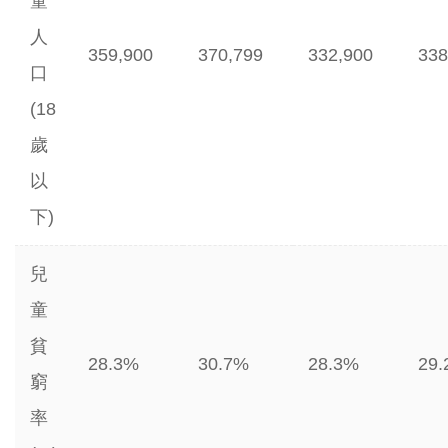
童
人
359,900
370,799
332,900
338
口
(18
歲
以
下)
兒
童
貧
28.3%
30.7%
28.3%
29
窮
率