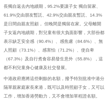
長獨自返去內地續期，95.2%要讓子女 獨自留家、
61.9%交由朋友暫託、42.9%交由親友暫託、14.3%
是日間由親友照顧， 但晚間是獨留在家。父母離開
子女返內地續期，對兒童有很大負面影響，大部份都
表示缺乏安全感（90.4%）、感焦慮（84.6%）、無
人照顧（73.1%）、感害怕（71.2%）、使自卑
（67.3%）及自行煮食容易發生意外（55.8%），這
都不利兒童身心健康及社交發展。
中港政府應將這些剩餘的名額，撥予特別批准中港分
隔單親家庭家長來港，既可以及時照顧子女，又可以
工作，增加香港勞動力，又不會增加單程證名額。