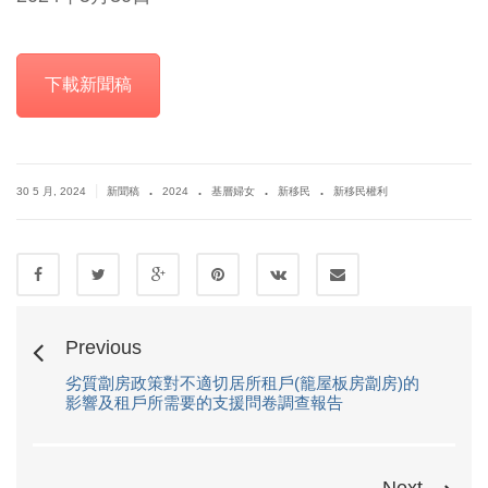
下載新聞稿
.
.
.
.
|
30 5 月, 2024
新聞稿
2024
基層婦女
新移民
新移民權利
Previous
劣質劏房政策對不適切居所租戶(籠屋板房劏房)的
影響及租戶所需要的支援問卷調查報告
Next