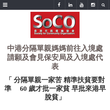
Menu
中港分隔單親媽媽前往入境處
請願及會見保安局及入境處代
表
「 分隔單親一家苦 精準扶貧要對
準
60
歲才批一家貧 早批來港早
脫貧」