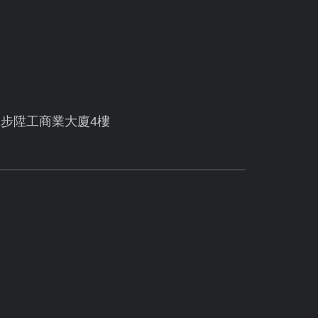
號步陞工商業大廈4樓