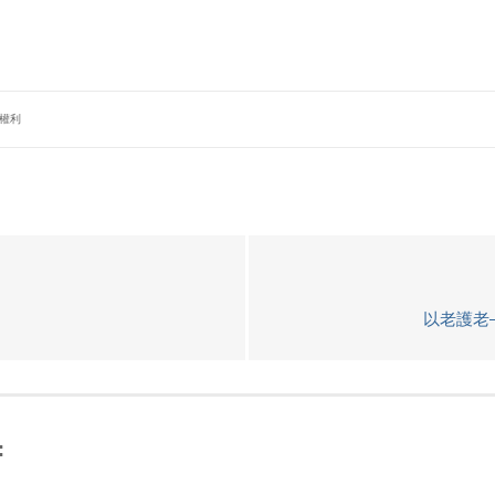
權利
以老護老
: