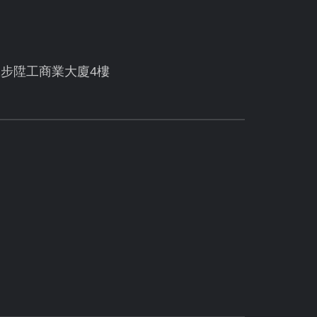
號步陞工商業大廈4樓