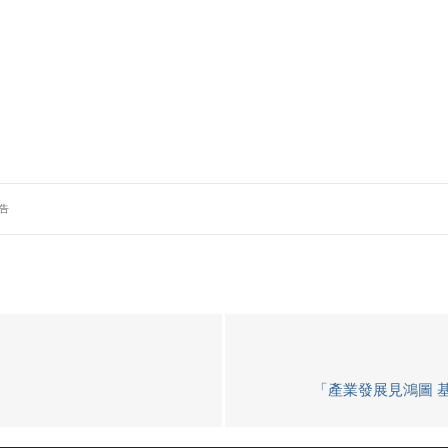
告
「產業發展見鴻圖 基