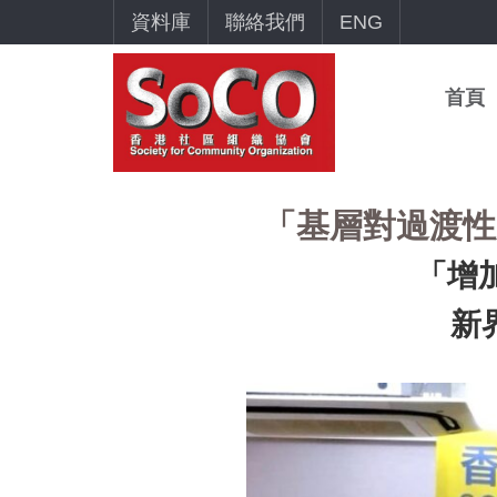
資料庫
聯絡我們
ENG
首頁
「基層對過渡性
「增
新界偏