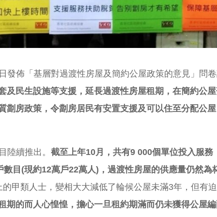
佈「基層對過渡性房屋及簡約公屋政策的意見」問卷
套及民生設施等支援，延長過渡性房屋租期，在簡約公屋
質劏房政策，令劏房居民有安置支援及可以住至分配公屋
目陸續推出。
截至上年10月，共有9 000個單位投入服務
戶數目
(
現約12萬戶22萬人)
，過渡性房屋的供
應
量仍然為
上的甲類人士，變相大大減低了輪候公屋未滿3年，但有
租期的而人心惶惶，擔心一旦租約期滿而仍未獲得公屋編