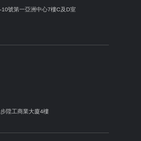
10號第一亞洲中心7樓C及D室
號步陞工商業大廈4樓