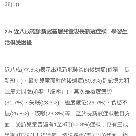
38(1))
2.5 近八成確診新冠基層兒童現長新冠症狀 學習生
活俱受困擾
近八成(77.5%)表示
出現
新冠肺炎的後遺症(俗稱「長
新冠」
)，
最多
兒童
面對的
後遺症(50.8%)
是
記憶力和
注意力問題(
亦稱「腦霧」)、其次是極度疲勞
(31.7%)、失眠(28.
3%)、極度疲倦(26.7%)、食慾不
振(25.8%)、
咳嗽(23.3%)
等。至於長新冠症狀數目方
面，
受訪兒童普遍有1至3項(50.8%)症狀，
更有三成
半有4項或以上後遺症，情況嚴重(表20(1))然而，
絕