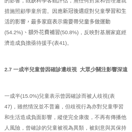
的影響，
既缺科學客觀評估，無任何對策和合理遷就
措施照顧學童所需。因應
新冠後遺症
對兒童
學習和生
活的影響，
最多家庭表示需要帶兒童多做運動
(54.2%)、額外花費補習(
50.8%)
，反映對基層家庭經
濟造成負擔亟待援手(表41)。
2.7 一成半兒童曾因確診遭歧視 大眾少關注影響深遠
一成半(15.0%)兒童表示曾因確診而被人歧視(表
47)，
雖然情況並不普遍，但歧視行為亦對兒童學習
和生活造成負面影響，
縱使完全康復，不再有傳播他
人風險，曾確診的兒童被視為異類，
被刻意與其保持