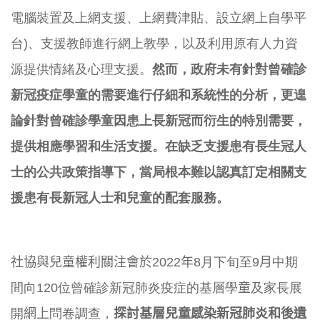
電腦裝置及上網支援、上網費津貼、設立網上自學平
台)、
支援教師進行網上教學，
以及利用原有人力資
源提供情緒及心理支援。
然而，政府未有針對
曾
確診
新冠疫症學童的需要進行仔細和系統性的分析，
更遑
論針對曾確診學童因患上長新冠而衍生的特別需要，
提供相應學習和生活支援。
在缺乏支援患有長生冠人
士的公共政策指導下，
當局根本難以認真訂定相關支
援患有長新冠人士和兒童的配套服務。
社協與兒童權利關注會於202
2
年
8月下旬至
9月
中期
間向120
位曾確診新冠肺炎疫症的基層學
童
及家長展
開
網上
問卷調查，
探討基
層兒童感染新冠肺炎和後遺