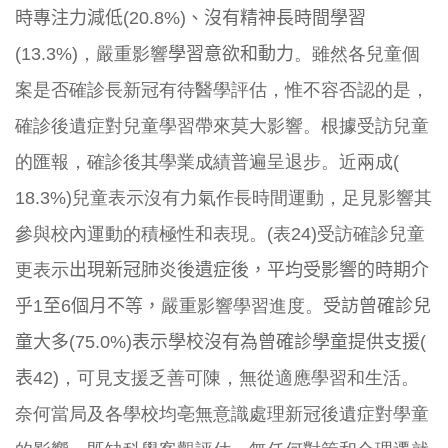
時專注力減低(
20.8%)、沒有精神長時間學習
(13.3%)
，嚴重影響
學習
意欲和動力
。雖然各兒童個
案是否確診長新冠有待醫學評估，
惟不容否認的是，
確診後遺症對兒童學習帶來莫大影響。
根據受訪兒童
的匯報，確診後其學業成績普遍呈退步。近兩成(
18.3%)兒童表示沒有力氣作長時間運動，
足見影響其
參與校內運動的積極性和表現。(表24)
受訪確診兒童
更表示
出現新冠肺炎後遺症後，
平均受影響的時期介
乎1至6個月不等，
嚴重影響學習進度。
受訪曾
確診兒
童大多(75.0%)表示學校沒有為曾確診學童提供支援(
表42)
，可見支援乏善可陳，無從適應學習和生活。
奈何當局及各學校均亳無意識處理新冠後遺症對學童