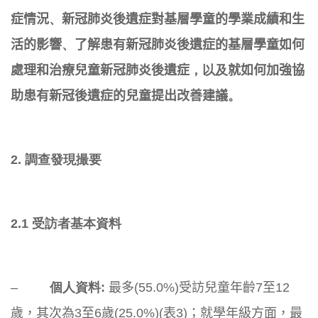
症情況
、
新冠肺炎後遺症對基層學童的學
業成績和生
活的影響
、
了解患有新冠肺炎後遺症的基層學童如何
處理
和治療兒童新冠肺炎後遺症
，以及
就如何加強協
助患有新冠後遺症的
兒童提出改善建議
。
2. 調查發現撮要
2.1 受訪者基本資料
–
個人資料:
最多(55.0%)受訪兒童年齡7至12
歲，其次為3至6歲(
25.0%)(表3)；就學年級方面，最