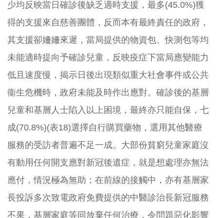
少均反映當日確診後缺乏適時支援，最多(45.0%)
獲
得的支援來自慈善團體，反而本有最終責任的政府，
其支援卻姍姍來遲，當局提供的物資包、
快測包等均
未能適時提向予確診兒童，
反映疫症下當局應變能力
低且速度慢，
揭示日後出現類似重大社會事件或公共
衞生危機時，
政府未能及時作出應對。
確診後的基層
兒童和基層人士陷入以上困境，最終亦只能自保，
七
成(70.8%)(表18)選擇自行購買藥物，
選用其他醫療
服務的受訪者普遍不足一成。
大部份貧窮兒童家庭沒
有動用任何開支應對新冠後遺症，
就是想處理亦無法
應付，情況極為無助；在前線的接觸中，
亦有基層家
長投訴多次致電政府免費提供的中醫診治長新冠服務
不果
，基層家庭等同放棄任何治療，
令問題惡化影響