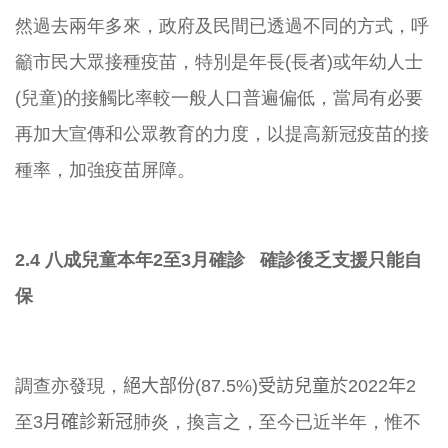
然過去兩年多來，政府及民間已透過不同的方式，
呼
籲市民大眾接種疫苗，特別是年長(長者)或年幼人士
(兒童)
的接觸比率較一般人口普遍偏低，
當局有必要
再加大宣傳和公眾教育的力度，
以提高新冠疫苗的接
種率，加強疫苗屏障。
2.4 八成兒童本年2至3月確診 確診後乏支援只能自
保
調查亦發現，
絕大部份(87.5%)受訪兒童於2022年
2
至
3
月確診新冠
肺炎，換言之，至今已近半年，
惟不