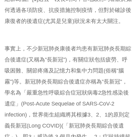
何透過各項防疫、
抗疫措施控制疫情，但對於確診後
康復者的後遺症(尤其是兒童)
狀況未有太大關注。
事實上，不少新冠肺炎康後者均患有新冠肺炎長期綜
合後遺症(
又稱為”長新冠”)，有關症狀包括疲勞、呼
吸困難、
關節疼痛及記憶力和集中力問題(俗稱”腦
霧”)等。新冠肺炎長期
綜合後遺症亦稱為”長新冠”，
學名為「
嚴重急性呼吸綜合症冠狀病毒2急性感染後
遺症」(Post-
Acute Sequelae of SARS-CoV-2
infection)，世界衛生組織將其根據3、2、
1的原則定
義長新冠(Long COVID)(「新冠肺炎長期綜合後遺
症」)。即3：感染後 3 個月內發生、 2：症狀持續超