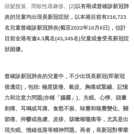
頭髮脫落、間歇性蕁麻疹。[2]
以有兩成曾確診新冠肺
炎的兒童均
出現長新冠症狀，以本港目前有216,
723
名兒童曾確診新冠肺炎(截至2022年10月6日)，
估計
目前全港有逾4.3萬名(43,345名)
兒童或會受長新冠症
狀困擾。
曾確診新冠肺炎的兒童中，不少出現長新冠(即新冠
後遺症)，
包括: 極度疲倦、氣促、胸痛或緊繃、記憶
力和注意力問題(亦稱「腦霧」
)、失眠、心悸、頭暈
刺痛、耳鳴或耳痛、食慾不振、
味覺和嗅覺變化、關
節痛、抑鬱或焦慮、皮疹、咳嗽喉嚨痛等，
尤其是出
現失眠、情緒低落等精神問題。再者，
長新冠對學業