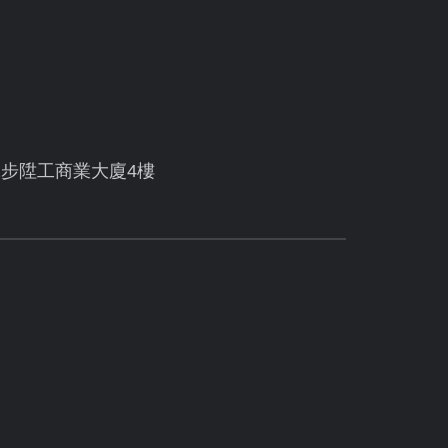
號步陞工商業大廈4樓