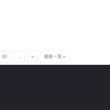
»
20
...
最後一頁 »